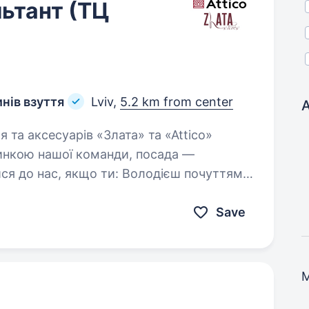
ьтант (ТЦ
инів взуття
Lviv,
5.2 km from center
A
инкою нашої команди, посада —
Save