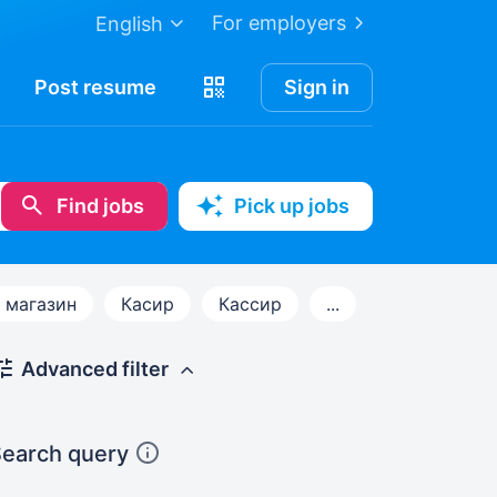
For employers
English
Post
resume
Sign in
Find jobs
Pick up jobs
в магазин
Касир
Кассир
...
Advanced filter
earch query