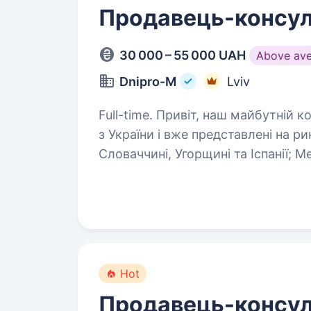
Продавець-консул
30 000 – 55 000 UAH
Above av
Dnipro-M
Lviv
Full-time. Привіт, наш майбутній колего Цікаві факти про нас: Ми родом
з України і вже представлені на ри
Словаччині, Угорщині та Іспанії; Мережа фірмових салонів 600+ Мережа
сервісних…
Hot
Продавець-консул