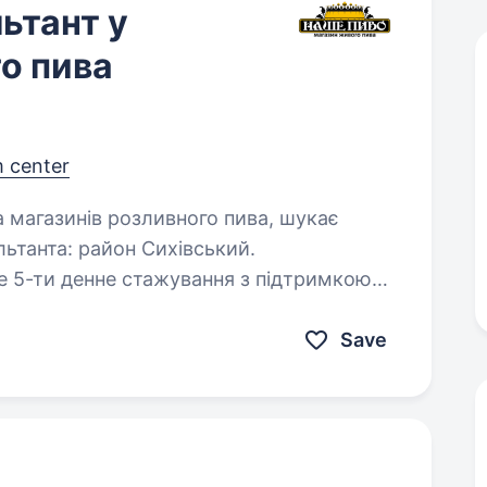
ьтант у
о пива
m center
ьтанта: район Сихівський.
рівництва;…
Save