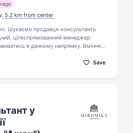
erage
v,
5.2 km from center
ьтанта
ватись в данному напрямку. Вміння
ами. Вміння легко засвоювати…
Save
ьтант у
ї