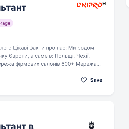
ьтант
erage
нку Європи, а саме в: Польщі, Чехії,
Save
ьтант в