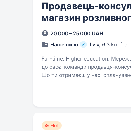
Продавець-консул
магазин розливног
20 000 – 25 000 UAH
Наше пиво
Lviv,
6.3 km fro
Full-time. Higher education. Мережа магазинів розливного пива, шукає
до своєї команди продавця-консул
Що ти отримаєш у нас: оплачуване 5-ти денне стажування з підтримкою
та наставництвом від колег та ке
Hot