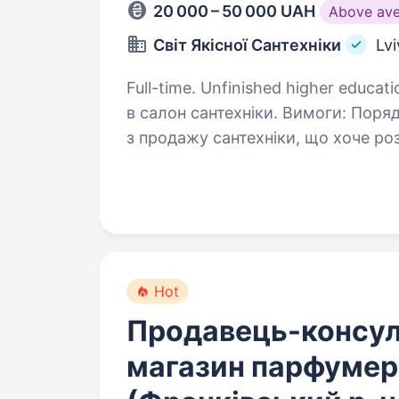
20 000 – 50 000 UAH
Above av
Світ Якісної Сантехніки
Lvi
Full-time. Unfinished higher education. Шукаємо продавця-консул
в салон сантехніки. Вимоги: Порядний, цілеспрямованний менеджер
з продажу сантехніки, що хоче розви
працювати з клієнт
Hot
Продавець-консул
магазин парфумері