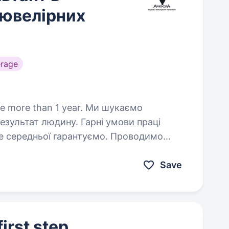
 ювелірних
rage
 than 1 year. Ми шукаємо
результат людину. Гарні умови праці
ще середньої гарантуємо. Проводимо
жаний досвід роботи на посаді
Save
irst step