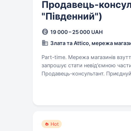
Продавець-консул
"Південний")
19 000 – 25 000 UAH
Злата та Attico, мережа магаз
Part-time. Мережа магазинів взуття та аксесуарів «Злата» та «Attico»
запрошує стати невід'ємною част
Продавець-консультант. Приєднуйся до нас, якщо ти: Володієш почуттям
стилю, цікавишся світом…
Hot