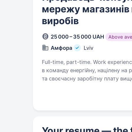
мережу магазинів
виробів
25 000 – 35 000 UAH
Above ave
Амфора
Lviv
Full-time, part-time. Work experience more
в команду енергійну, націлену на 
та своєчасну заробітну плату ви
безкоштовне навчання. Вимоги: Ба
продавця-консультанта…
Your resume — the f