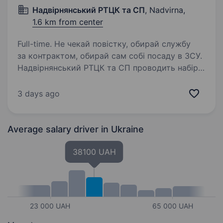
Надвірнянський РТЦК та СП
, Nadvirna,
1.6 km from center
Full-time. Не чекай повістку, обирай службу
за контрактом, обирай сам собі посаду в ЗСУ.
Надвірнянський РТЦК та СП проводить набір
громадян на військову службу за контрактом
віком від 18 до 45 років. Критерії на
3 days ago
військову…
Average salary driver
in Ukraine
38100 UAH
23 000 UAH
65 000 UAH