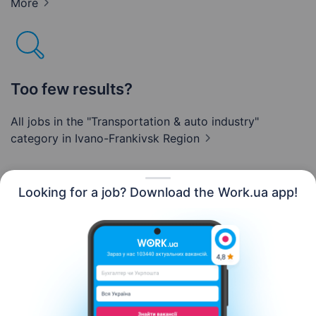
More
Too few results?
All jobs in the "Transportation & auto industry"
category
in Ivano-Frankivsk Region
Looking for a job? Download the Work.ua app!
English