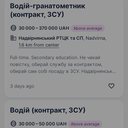
Водій-гранатометник
(контракт, ЗСУ)
30 000 – 370 000 UAH
Above average
Надвірнянський РТЦК та СП
, Nadvirna,
1.6 km from center
Full-time. Secondary education. Не чекай
повістку, обирай службу за контрактом,
обирай сам собі посаду в ЗСУ. Надвірнянський
РТЦК та СП проводить набір громадян на
військову службу за контрактом віком від 18
3 days ago
до 45 років. Критерії на військову…
Водій (контракт, ЗСУ)
30 000 – 50 000 UAH
Above average