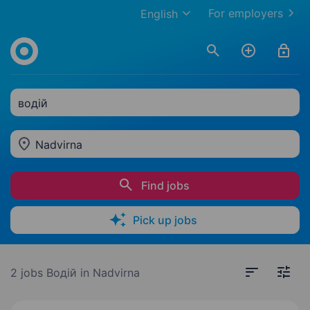
For employers
English
водій
Nadvirna
Find jobs
Pick up jobs
2 jobs
Водій in Nadvirna