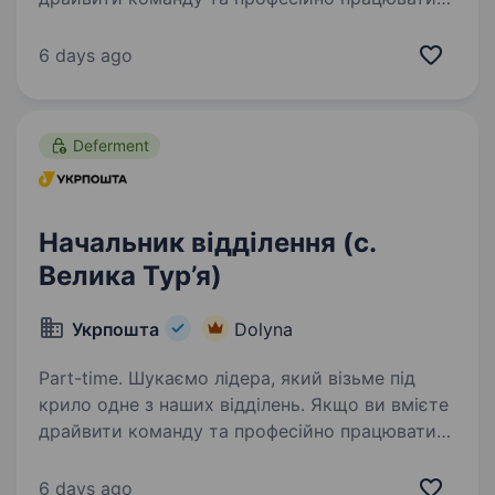
з клієнтами — ми чекаємо саме на вас. Ваша
роль у команді: Керувати роботою відділення
6 days ago
та виконувати…
Deferment
Начальник відділення (с.
Велика Тур’я)
Укрпошта
Dolyna
Part-time. Шукаємо лідера, який візьме під
крило одне з наших відділень. Якщо ви вмієте
драйвити команду та професійно працювати
з клієнтами — ми чекаємо саме на вас. Ваша
роль у команді: Керувати роботою відділення
6 days ago