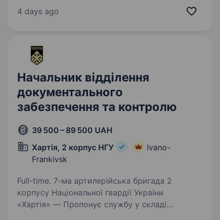
на вас! Ваша роль у команді: Приймати
4 days ago
та видавати поштові…
Начальник відділення
документального
забезпечення та контролю
39 500 – 89 500 UAH
Хартія, 2 корпус НГУ
Ivano-
Frankivsk
Full-time. 7-ма артилерійська бригада 2
корпусу Національної гвардії України
«Хартія» — Пропонує службу у складі
ефективного та сучасного військового