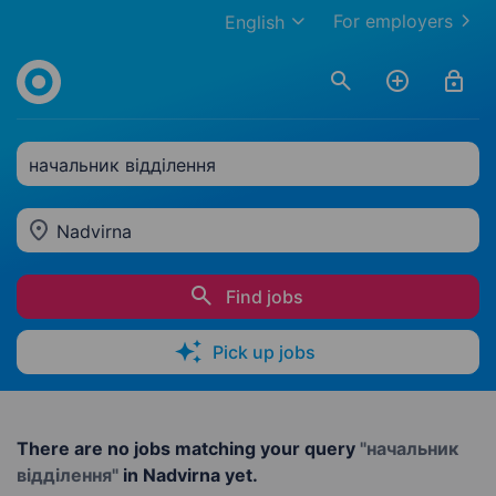
For employers
English
начальник відділення
Nadvirna
Find jobs
Pick up jobs
There are no jobs matching your query
"начальник
відділення"
in Nadvirna yet.