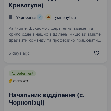
Кривотули)
Укрпошта
Tysmenytsia
Part-time. Шукаємо лідера, який візьме під
крило одне з наших відділень. Якщо ви вмієте
драйвити команду та професійно працювати
з клієнтами — ми чекаємо саме на вас. Ваша
роль у команді: Керувати роботою відділення
5 days ago
та виконувати…
Deferment
Начальник відділення (с.
Чорнолізці)