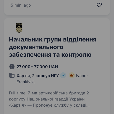
підрозділу з якісним навчанням, підготовкою,
15 min. ago
та можливістю професійного…
Начальник групи відділення
документального
забезпечення та контролю
27 000 – 77 000 UAH
Хартія, 2 корпус НГУ
Ivano-
Frankivsk
Full-time. 7-ма артилерійська бригада 2
корпусу Національної гвардії України
«Хартія» — Пропонує службу у складі
ефективного та сучасного військового