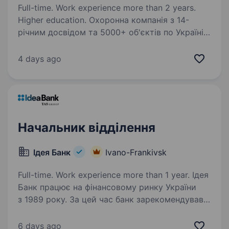
Full-time. Work experience more than 2 years.
Higher education. Охоронна компанія з 14-
річним досвідом та 5000+ об'єктів по Україні
шукає керівника для діючої філії в Івано-
Франківську. Філія вже працює — є команда, є
4 days ago
клієнти, є процеси. Шукаємо людину, яка
візьме це в руки…
Начальник відділення
Ідея Банк
Ivano-Frankivsk
Full-time. Work experience more than 1 year. Ідея
Банк працює на фінансовому ринку України
з 1989 року. За цей час банк зарекомендував
себе як надійний фінансовий партнер для
клієнтів. Наша справжня цінність — Команда,
6 days ago