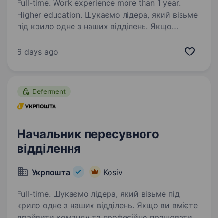
Full-time. Work experience more than 1 year.
Higher education. Шукаємо лідера, який візьме
під крило одне з наших відділень. Якщо
ви вмієте драйвити команду та професійно
працювати з клієнтами — ми чекаємо саме
6 days ago
на вас. Ваша роль у команді: Керувати
роботою відділення та виконувати…
Deferment
Начальник пересувного
відділення
Укрпошта
Kosiv
Full-time. Шукаємо лідера, який візьме під
крило одне з наших відділень. Якщо ви вмієте
драйвити команду та професійно працювати