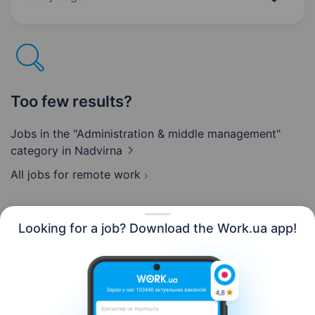
та виконувати…
Too few results?
Jobs in the "Administration & middle management"
category
in Nadvirna
All jobs for remote work
Looking for a job? Download the Work.ua app!
English