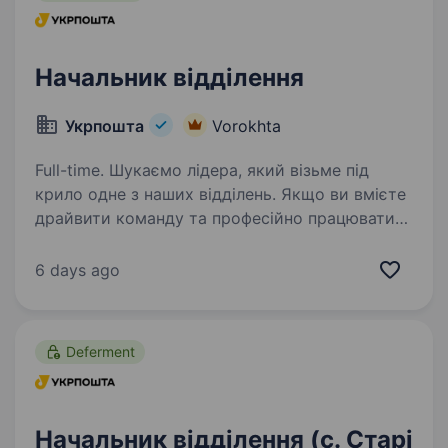
Начальник відділення
Укрпошта
Vorokhta
Full-time. Шукаємо лідера, який візьме під
крило одне з наших відділень. Якщо ви вмієте
драйвити команду та професійно працювати
з клієнтами — ми чекаємо саме на вас. Ваша
роль у команді: Керувати роботою відділення
6 days ago
та виконувати…
Deferment
Начальник відділення (с. Старі