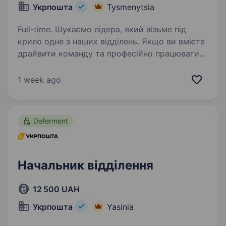
Укрпошта
Tysmenytsia
Full-time. Шукаємо лідера, який візьме під
крило одне з наших відділень. Якщо ви вмієте
драйвити команду та професійно працювати
з клієнтами — ми чекаємо саме на вас. Ваша
роль у команді: Керувати роботою відділення
1 week ago
та виконувати…
Deferment
Начальник відділення
12 500 UAH
Укрпошта
Yasinia