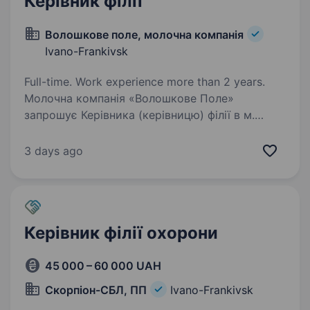
Керівник філії
Волошкове поле, молочна компанія
Ivano-Frankivsk
Full-time. Work experience more than 2 years.
Молочна компанія «Волошкове Поле»
запрошує Керівника (керівницю) філії в м.
Івано-Франківськ. Умови роботи: офіційне
працевлаштування; можливість бронювання;
3 days ago
своєчасна виплата заробітної плати;
компенсація…
Керівник філії охорони
45 000 – 60 000 UAH
Скорпіон-СБЛ, ПП
Ivano-Frankivsk