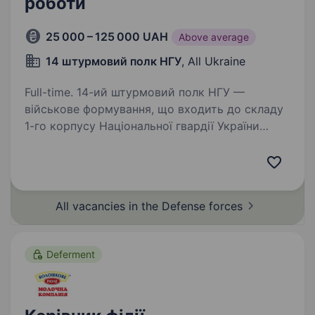
роботи
25 000 – 125 000 UAH
Above average
14 штурмовий полк НГУ
, All Ukraine
Full-time. 14-ий штурмовий полк НГУ —
військове формування, що входить до складу
1-го корпусу Національної гвардії України
«Азов». Підрозділ, фундаментом якого став
Інтернаціональний батальйон бригади Азов,
розширився до полку…
All vacancies in the Defense
forces
Deferment