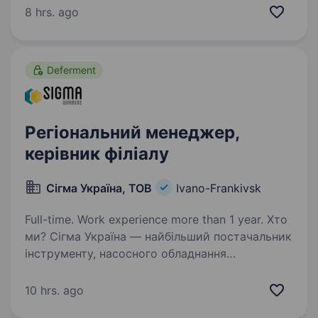
підрозділу з якісним навчанням, підготовкою,
8 hrs. ago
та можливістю професійного…
Deferment
Регіональний менеджер,
керівник філіалу
Сігма Україна, ТОВ
Ivano-Frankivsk
Full-time. Work experience more than 1 year. Хто
ми? Сігма Україна — найбільший постачальник
інструменту, насосного обладнання
та сантехніки з 30-річним досвідом.
Ми працюємо у різних каналах збуту:
10 hrs. ago
дистрибуція, прямі продажі, мережеві