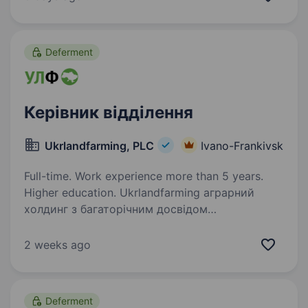
що надихає та дбає про розвиток персоналу,…
Deferment
Керівник відділення
Ukrlandfarming, PLC
Ivano-Frankivsk
Full-time. Work experience more than 5 years.
Higher education. Ukrlandfarming аграрний
холдинг з багаторічним досвідом
у вирощуванні сільськогосподарських
культур. Наші підприємства успішно працюють
2 weeks ago
у різних регіонах України, впроваджуючи
сучасні агротехнології та дотримуючи…
Deferment