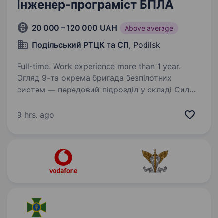
Інженер-програміст БПЛА
20 000 – 120 000 UAH
Above average
Подільський РТЦК та СП
, Podilsk
Full-time. Work experience more than 1 year.
Огляд 9-та окрема бригада безпілотних
систем — передовий підрозділ у складі Сил
Безпілотних Систем, що спеціалізується
на застосуванні дронів для розвідки,
9 hrs. ago
коригування вогню та ударних операцій.
Оператори БПЛА виконують…