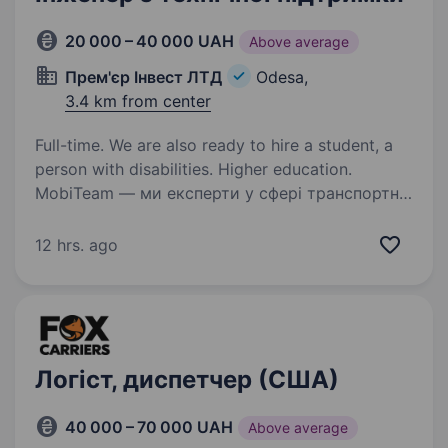
20 000 – 40 000 UAH
Above average
Прем'єр Інвест ЛТД
Odesa,
3.4 km from center
Full-time. We are also ready to hire a student, a
person with disabilities. Higher education.
MobiTeam — ми експерти у сфері транспортної
телематики з 14-річним досвідом.
Допомагаємо бізнесу контролювати
12 hrs. ago
транспорт, пальне та безпеку за допомогою
GPS-систем. Зараз ми розширюємо відділ і
шукаємо технічного…
Логіст, диспетчер (США)
40 000 – 70 000 UAH
Above average