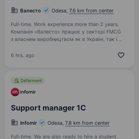
Валесто
Odesa,
7.6 km from center
Full-time. Work experience more than 2 years.
Компанія «Валесто» працює у секторі FMCG
з власним виробництвом як в Україні, так і
в одній з країн Європейського Союзу.
Компанія активно зростає і переходить
6 hrs. ago
до структурованої моделі управління. Зараз
у нас відбувається…
Deferment
Support manager 1С
Infomir
Odesa,
7.8 km from center
Full-time. We are also ready to hire a student.