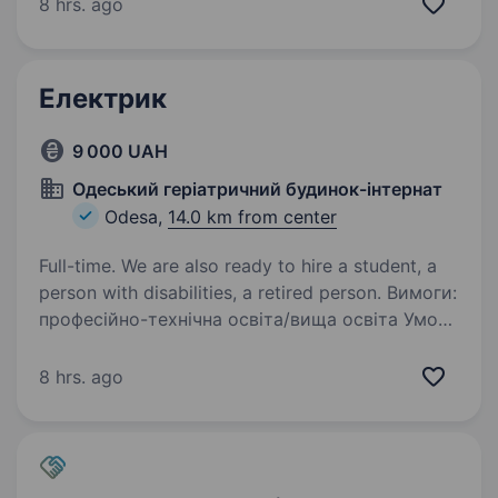
(Хаджибейський р-н). Про нас: Лідер на Півдні
8 hrs. ago
України з 17-річним досвідом роботи в сфері…
Електрик
9 000 UAH
Одеський геріатричний будинок-інтернат
Odesa,
14.0 km from center
Full-time. We are also ready to hire a student, a
person with disabilities, a retired person. Вимоги:
професійно-технічна освіта/вища освіта Умови
роботи: п’ять днів на тиждень, з 08 до 17:00,
обідня перерва з 12 до 13. Обов’язки:
8 hrs. ago
Забезпечує підтримку справного стану,
безаварійну і надійну роботу обслуговуваних…