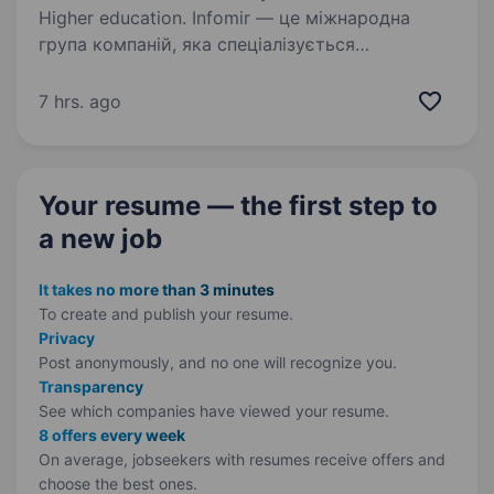
Higher education. Infomir — це міжнародна
група компаній, яка спеціалізується
на виробництві промислової та споживчої
електроніки. Ми розробляємо та випускаємо
7 hrs. ago
високотехнологічні рішення для інтернет-
телебачення, розумного освітлення,…
Your resume — the first step
to
a new job
It takes no more than 3 minutes
To create and publish your
resume.
Privacy
Post anonymously, and no one will recognize you.
Transparency
See which companies have viewed your resume.
8 offers every week
On average, jobseekers with resumes receive offers and
choose the best ones.