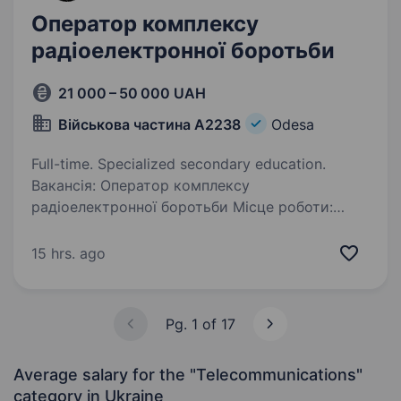
Оператор комплексу
радіоелектронної боротьби
21 000 – 50 000 UAH
Військова частина А2238
Odesa
Full-time. Specialized secondary education.
Вакансія: Оператор комплексу
радіоелектронної боротьби Місце роботи:
Військова частина А2238, м. Одеса Опис
вакансії: Ми шукаємо кандидата на посаду
15 hrs. ago
оператора комплексу радіоелектронної
боротьби для нашої військової…
Pg. 1 of 17
Average salary for the "Telecommunications"
category
in Ukraine