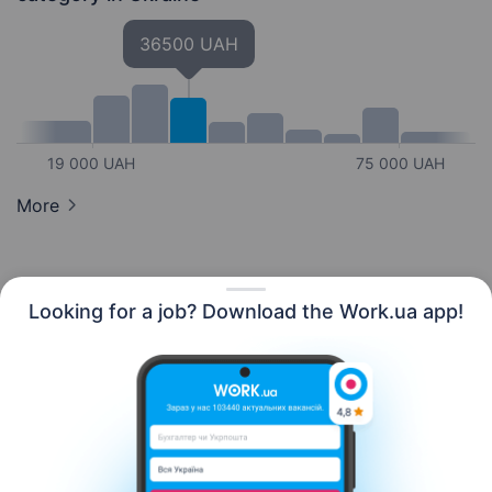
36500 UAH
19 000 UAH
75 000 UAH
More
Looking for a job? Download the Work.ua app!
English