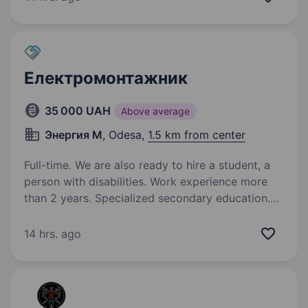
обов’язківта дотримання військової…
Електромонтажник
35 000 UAH
Above average
Энергия М
, Odesa,
1.5 km from center
Full-time. We are also ready to hire a student, a
person with disabilities. Work experience more
than 2 years. Specialized secondary education.
Компанія Энергія-М, в зв’язку с розширенням
в пошуках спеціалістів у сфері
14 hrs. ago
електромонтажних робіт. Вимоги: Досвід
роботи у внутрішньодомових мережах
Навички штробління, монтажу кабельних трас,
електрощитів,…