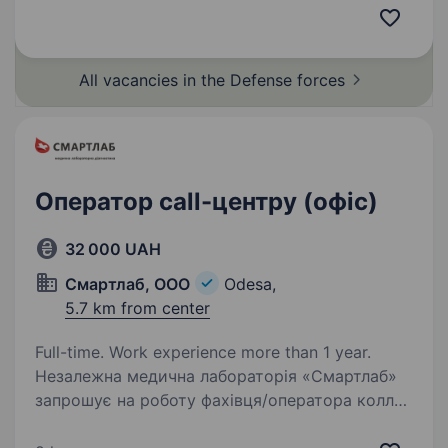
законодавства та нормативних актів,
що стосуються захисту інформації Вміння
працювати з комп’ютерними системами…
All vacancies in the Defense
forces
Оператор call-центру (офіс)
32 000 UAH
Смартлаб, ООО
Odesa,
5.7 km from center
Full-time. Work experience more than 1 year.
Незалежна медична лабораторія «Смартлаб»
запрошує на роботу фахівця/оператора колл-
центру з клієнтського сервісу в офісі