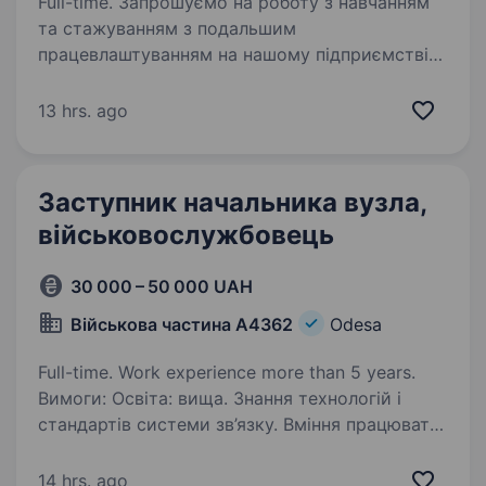
Full-time. Запрошуємо на роботу з навчанням
та стажуванням з подальшим
працевлаштуванням на нашому підприємстві
по спеціальності «Електромеханік з ліфтів».
Робота із інтелектуальним ліфтовим
13 hrs. ago
обладнанням, як компьютерна система…
Заступник начальника вузла,
військовослужбовець
30 000 – 50 000 UAH
Військова частина А4362
Odesa
Full-time. Work experience more than 5 years.
Вимоги: Освіта: вища. Знання технологій і
стандартів системи зв’язку. Вміння працювати
з радіостанціями та іншими засобами зв’язку.
Готовність до виконання військових
14 hrs. ago