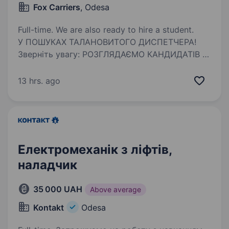
Fox Carriers
, Odesa
Full-time. We are also ready to hire a student.
У ПОШУКАХ ТАЛАНОВИТОГО ДИСПЕТЧЕРА!
Зверніть увагу: РОЗГЛЯДАЄМО КАНДИДАТІВ У
М. ОДЕСА Ми вже не перший рік (а цілих 10)
з'єднуємо різні куточки Америки
13 hrs. ago
та допомагаємо у транспортуванні вантажів.
Наш напрямок розвивається…
Електромеханік з ліфтів,
наладчик
35 000 UAH
Above average
Kontakt
Odesa