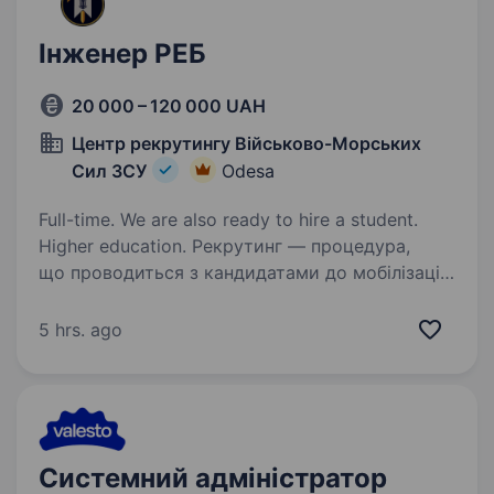
Інженер РЕБ
20 000 – 120 000 UAH
Центр рекрутингу Військово-Морських
Сил ЗСУ
Odesa
Full-time. We are also ready to hire a student.
Higher education. Рекрутинг — процедура,
що проводиться з кандидатами до мобілізації!
Підпишіть контракт зараз — це надасть вам
можливість обрати місце служби та отримати
5 hrs. ago
всі соціальні гарантії вчасно. Легендарна 126
бригада Територіальної…
Системний адміністратор