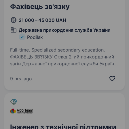
Фахівець зв'язку
21 000 – 45 000 UAH
Державна прикордонна служба України
Podilsk
Full-time. Specialized secondary education.
ФАХІВЕЦЬ ЗВ‘ЯЗКУ Огляд 2-ий прикордонний
загін Державної прикордонної служби України
охороняє ділянку державного кордону
в межах Подільського та Роздільнянського
9 hrs. ago
районів Одеської області. Вакансія передбачає
службу…
Інженер з технічної підтримки