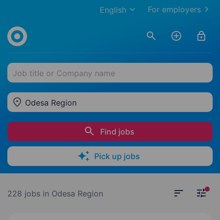
For employers
English
Job title or Company name
Odesa Region
Find jobs
Pick up jobs
228 jobs
in Odesa Region