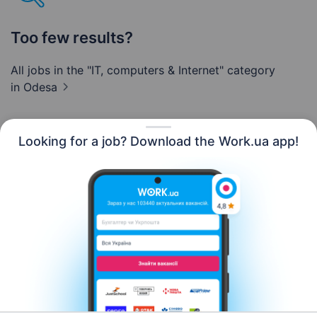
Too few results?
All jobs in the "IT, computers & Internet" category
in Odesa
Looking for a job? Download the Work.ua app!
English
Resources
Contact us
About us
Сareer
Work.ua news
Help
Terms of use