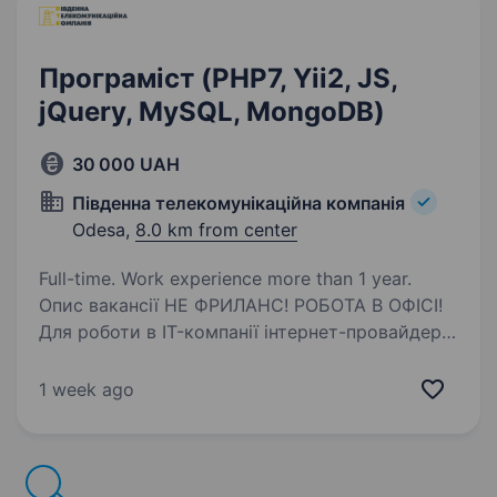
Програміст (PHP7, Yii2, JS,
jQuery, MySQL, MongoDB)
30 000 UAH
Пiвденна телекомунiкацiйна компанiя
Odesa,
8.0 km from center
Full-time. Work experience more than 1 year.
Опис вакансії НЕ ФРИЛАНС! РОБОТА В ОФІСІ!
Для роботи в IT-компанії інтернет-провайдері
запрошуємо junior\middle backend або fullstack
програмістів з досвідом 1−2 роки зі знанням
1 week ago
основних мов веб-програмування PHP,…