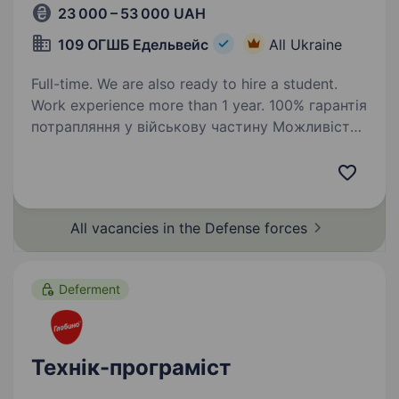
23 000 – 53 000 UAH
109 ОГШБ Едельвейс
All Ukraine
Full-time. We are also ready to hire a student.
Work experience more than 1 year. 100% гарантія
потрапляння у військову частину Можливість
призову без ТЦК та СП, напряму через
військову частину Основні вимоги: Знання
Visual C++: Вміння розробляти та
підтримувати програмне забезпечення
All vacancies in the Defense
forces
на основі…
Deferment
Технік-програміст