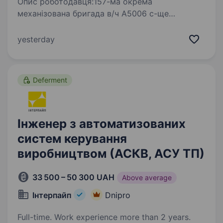
Опис роботодавця:157-ма окрема
механізована бригада в/ч А5006 с-ще
Черкаське Дніпропетровська обл. 157-ма
Окрема Механізована Бригада — формування
yesterday
Сухопутних Військ Збройних Сил України,
сформоване у 2024 році.…
Deferment
Інженер з автоматизованих
систем керування
виробництвом (АСКВ, АСУ ТП)
33 500 – 50 300 UAH
Above average
Інтерпайп
Dnipro
Full-time. Work experience more than 2 years.