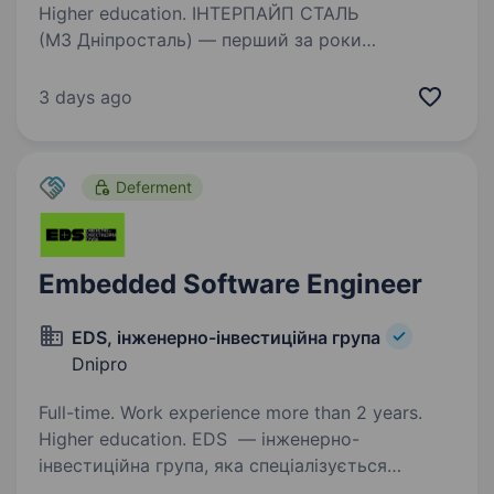
Higher education. ІНТЕРПАЙП СТАЛЬ
(МЗ Дніпросталь) — перший за роки
незалежності України інноваційний
електросталеплавильний завод, який поєднує
3 days ago
в собі передові «зелені» технології, високу
культуру виробництва та світові стандарти…
Deferment
Embedded Software Engineer
EDS, інженерно-інвестиційна група
Dnipro
Full-time. Work experience more than 2 years.
Higher education. EDS — інженерно-
інвестиційна група, яка спеціалізується
на проєктуванні, управлінні проєктами в сфері