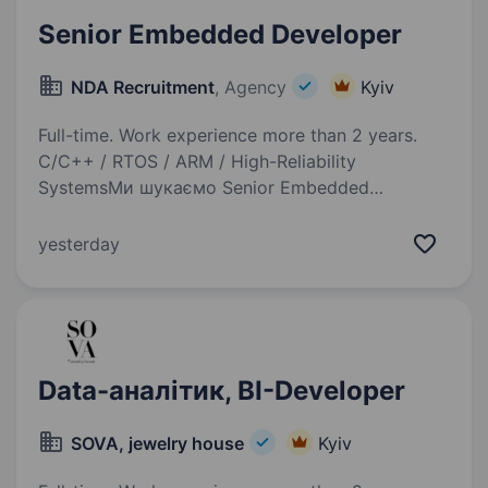
Senior Embedded Developer
NDA Recruitment
, Agency
Kyiv
Full-time. Work experience more than 2 years.
C/C++ / RTOS / ARM / High-Reliability
SystemsМи шукаємо Senior Embedded
Developer, який відповідатиме за розробку
та архітектуру embedded-рішень із високими
yesterday
вимогами до стабільності, продуктивності
та надійності…
Data-аналітик, BI-Developer
SOVA, jewelry house
Kyiv