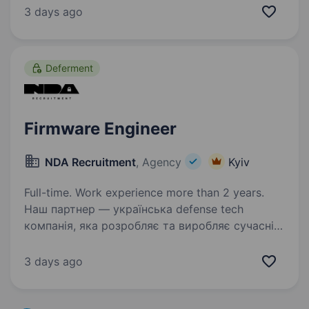
з активним розвитком запрошує в нашу
3 days ago
команду Embedded Engineer. Основні вимоги:
Високий рівень володіння…
Deferment
Firmware Engineer
NDA Recruitment
, Agency
Kyiv
Full-time. Work experience more than 2 years.
Наш партнер — українська defense tech
компанія, яка розробляє та виробляє сучасні
технологічні рішення для оборонної сфери.
Команда створює продукти, що проходять
3 days ago
випробування та використовуються
в реальних бойових…