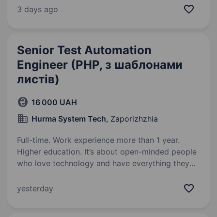
забезпечують надійний зв’язок у складних
3 days ago
умовах. Обов’язкова вимога — практичний
досвід…
Senior Test Automation
Engineer (PHP, з шаблонами
листів)
16 000 UAH
Hurma System Tech
, Zaporizhzhia
Full-time. Work experience more than 1 year.
Higher education. It’s about open-minded people
who love technology and have everything they
need to pursue their passion to create innovation.
The project trends to develop a web application
yesterday
that is a part of a medical platform…