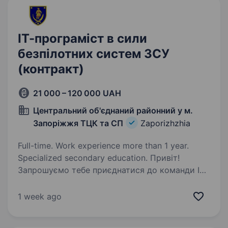
ІТ-програміст в сили
безпілотних систем ЗСУ
(контракт)
21 000 – 120 000 UAH
Центральний об'єднаний районний у м.
Запоріжжя ТЦК та СП
Zaporizhzhia
Full-time. Work experience more than 1 year.
Specialized secondary education. Привіт!
Запрошуємо тебе приєднатися до команди ІТ-
прістів у силах безпілотних систем Збройних
Сил України. Як ІТ-програміст у цьому
1 week ago
напрямку, ти працюватимеш над розробкою,
підтримкою та вдосконаленням програмного…