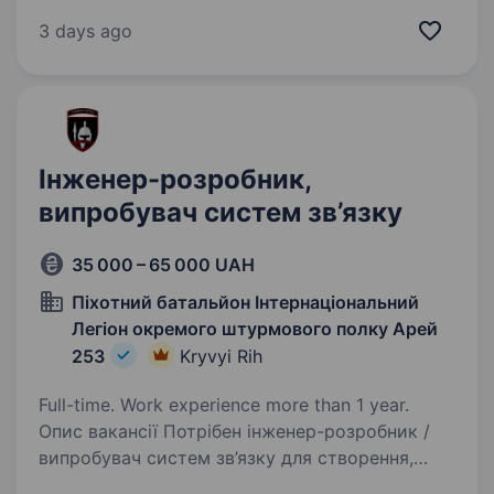
contract till 11.12.2026 with the possibility
of extention Estimated Start Date: ASAP Duty
3 days ago
Station: Mykolaiv (offline) Salary: 77 400 UAH
gross…
Інженер-розробник,
випробувач систем зв’язку
35 000 – 65 000 UAH
Піхотний батальйон Інтернаціональний
Легіон окремого штурмового полку Арей
253
Kryvyi Rih
Full-time. Work experience more than 1 year.
Опис вакансії Потрібен інженер-розробник /
випробувач систем зв’язку для створення,
тестування та доопрацювання рішень, які