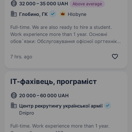
32 000 – 35 000 UAH
Above average
Глобино, ГК
Hlobyne
Full-time. We are also ready to hire a student.
Work experience more than 1 year. Основні
обов`язки: Обслуговування офісної оргтехніки
(заміна картриджів в принтерах, заправка
картриджів) Встановлення та обслуговування
7 hrs. ago
комп’ютерної техніки (вміння збирати
системний блок комп’ютера із запчастин)…
ІТ-фахівець, програміст
20 000 – 60 000 UAH
Центр рекрутингу української армії
Dnipro
Full-time. Work experience more than 1 year.