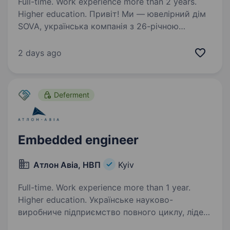
Full-time. Work experience more than 2 years.
Higher education. Привіт! Ми — ювелірний дім
SOVA, українська компанія з 26-річною
історією. Ми маємо власне виробництво
прикрас, два власні ювелірні бренди —
2 days ago
це понад 90 магазинів в Україні, напрямок e-
commerce та дистрибуцію. У SOVA…
Deferment
Embedded engineer
Атлон Авіа, НВП
Kyiv
Full-time. Work experience more than 1 year.
Higher education. Українське науково-
виробниче підприємство повного циклу, лідер
галузі безпілотної авіації України, у зв’язку