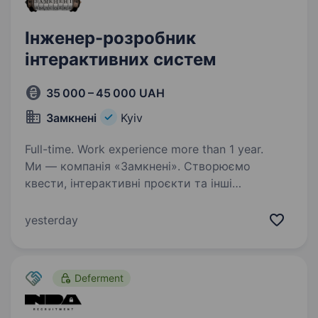
Інженер-розробник
інтерактивних систем
35 000 – 45 000 UAH
Замкнені
Kyiv
Full-time. Work experience more than 1 year.
Ми — компанія «Замкнені». Створюємо
квести, інтерактивні проєкти та інші
нестандартні розваги. Шукаємо технічного
спеціаліста, який допоможе будувати нові
yesterday
проєкти та підтримувати вже існуючі.
Що ви отримаєте: своєчасну…
Deferment