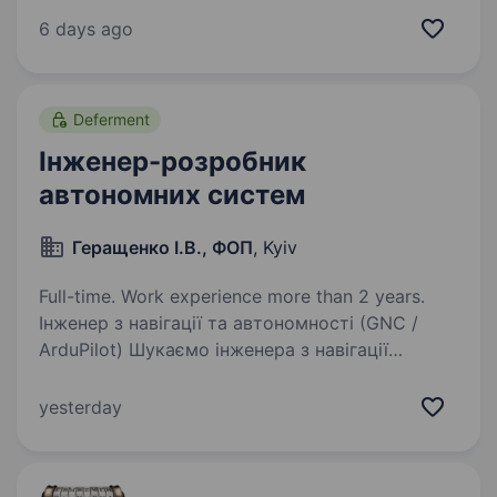
енергетики, виробництві обладнання
6 days ago
та будівництві об'єктів енергетики в Україні.
Запрошуємо на роботу Embedded…
Deferment
Інженер-розробник
автономних систем
Геращенко І.В., ФОП
, Kyiv
Full-time. Work experience more than 2 years.
Інженер з навігації та автономності (GNC /
ArduPilot) Шукаємо інженера з навігації
та автономності для розробки
та вдосконалення систем наведення, навігації
yesterday
та управління наших ударних БПЛА літакового
типу. Це роль,…