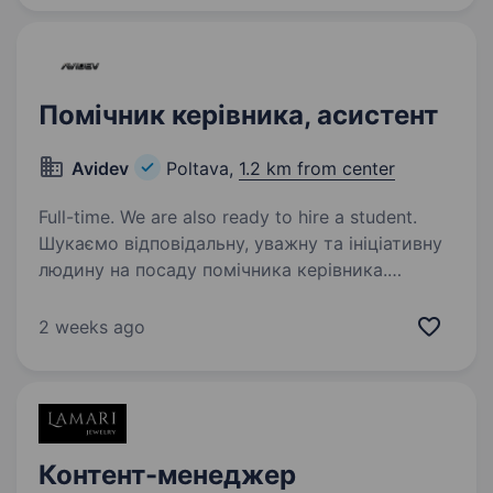
ініціативного маркетолога, який допоможе
розвивати…
Помічник керівника, асистент
Avidev
Poltava,
1.2 km from center
Full-time. We are also ready to hire a student.
Шукаємо відповідальну, уважну та ініціативну
людину на посаду помічника керівника.
Розглядаємо кандидатів без досвіду роботи
або з мінімальним досвідом. Якщо ви студент
2 weeks ago
або лише починаєте свій професійний шлях —
…
Контент-менеджер