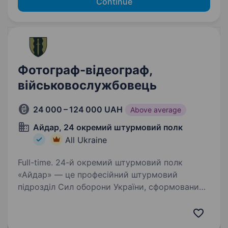
Continue
Фотограф-відеограф,
військовослужбовець
24 000 – 124 000 UAH
Above average
Айдар, 24 окремий штурмовий полк
All Ukraine
Full-time. 24-й окремий штурмовий полк
«Айдар» — це професійний штурмовий
підрозділ Сил оборони України, сформований
у 2014 році на хвилі Революції Гідності. Полк
брав участь у найгарячіших боях на сході
України у 2014−2022…