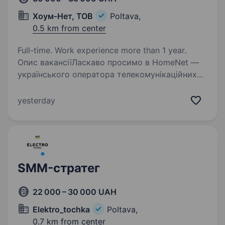
Хоум-Нет, ТОВ
Poltava,
0.5 km from center
Full-time. Work experience more than 1 year.
Опис вакансіїЛаскаво просимо в HomeNet —
українського оператора телекомунікаційних
послуг. Ми надаємо нашим клієнтам доступ
до безмежних можливостей цифрового світу,
yesterday
забезпечуючи якісне та комфортне інтернет-
підключення…
SMM-стратег
22 000 – 30 000 UAH
Elektro_tochka
Poltava,
0.7 km from center