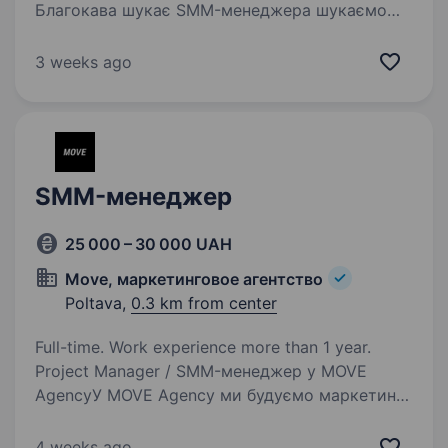
Благокава шукає SMM-менеджера шукаємо
людину, яка зможе створювати якісний
контент і передавати через нього нашу місію
3 weeks ago
якщо ти маєш досвід у сфері SMM, готовий
не просто знімати красивий контент,
а розповідати…
SMM-менеджер
25 000 – 30 000 UAH
Move, маркетинговое агентство
Poltava,
0.3 km from center
Full-time. Work experience more than 1 year.
Project Manager / SMM-менеджер у MOVE
AgencyУ MOVE Agency ми будуємо маркетинг
як систему, де креатив, стратегія і результат
працюють разом. Ми не просто ведемо
4 weeks ago