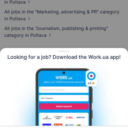
in Poltava
All jobs in the "Marketing, advertising & PR" category
in Poltava
All jobs in the "Journalism, publishing & printing"
category
in Poltava
Looking for a job? Download the Work.ua app!
English
Resources
Contact us
About us
Сareer
Work.ua news
Help
Terms of use