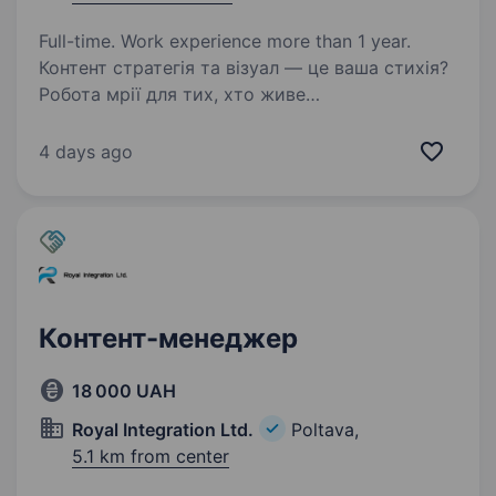
Full-time. Work experience more than 1 year.
Контент стратегія та візуал — це ваша стихія?
Робота мрії для тих, хто живе
у контентіВи бачите та відчуваєте Контент,
який залучає, продає та закохує клієнтів —
4 days ago
це про Вас? тоді ознайомлюйтесь з вакансією)
Що Ви отримаєте:…
Контент-менеджер
18 000 UAH
Royal Integration Ltd.
Poltava,
5.1 km from center