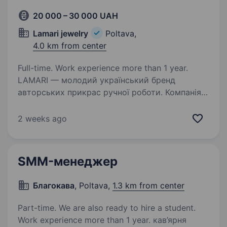
20 000 – 30 000 UAH
Lamari jewelry
Poltava,
4.0 km from center
Full-time. Work experience more than 1 year.
LAMARI — молодий український бренд
авторських прикрас ручної роботи. Компанія,
що відома своїми унікальними та елегантними
виробами, створеними відповідно
2 weeks ago
до найвищих стандартів якості
та з використанням традиційних…
SMM-менеджер
Благокава
, Poltava,
1.3 km from center
Part-time. We are also ready to hire a student.
Work experience more than 1 year. кав’ярня