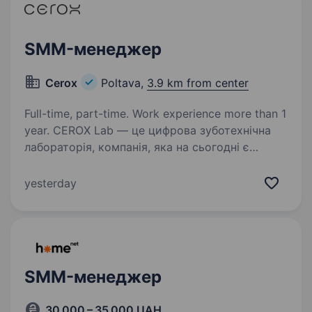
SMM-менеджер
Cerox
Poltava,
3.9 km from center
Full-time, part-time. Work experience more than 1
year. CEROX Lab — це цифрова зуботехнічна
лабораторія, компанія, яка на сьогодні є
одним з лідерів цієї галузі. Динамічний
розвиток — не просто слова, ми справді
yesterday
робимо це кожного дня, впроваджуємо новітні
технології…
SMM-менеджер
30 000 – 35 000 UAH