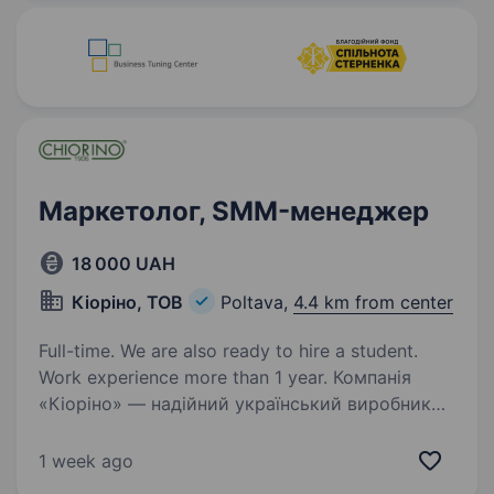
активностей. Відповідати…
Маркетолог, SMM-менеджер
18 000 UAH
Кіоріно, ТОВ
Poltava,
4.4 km from center
Full-time. We are also ready to hire a student.
Work experience more than 1 year. Компанія
«Кіоріно» — надійний український виробник
конвеєрних стрічок, який успішно працює
на ринку та постійно розвивається.
1 week ago
Ми шукаємо креативного, відповідального та