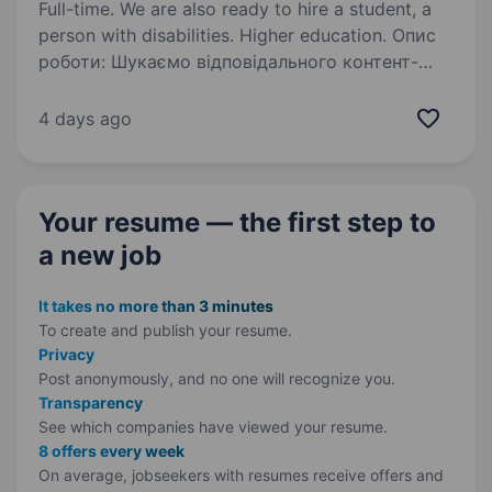
Full-time. We are also ready to hire a student, a
person with disabilities. Higher education. Опис
роботи: Шукаємо відповідального контент-
менеджера для наповнення інтернет-магазину
товарами через адміністративну панель
4 days ago
OpenCart. Обов’язки: Додавання
та редагування товарів у CMS OpenCart Опис,
заповнення…
Your resume — the first step
to
a new job
It takes no more than 3 minutes
To create and publish your
resume.
Privacy
Post anonymously, and no one will recognize you.
Transparency
See which companies have viewed your resume.
8 offers every week
On average, jobseekers with resumes receive offers and