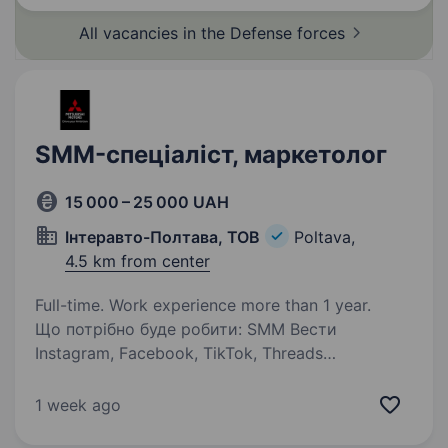
All vacancies in the Defense
forces
SMM-спеціаліст, маркетолог
15 000 – 25 000 UAH
Інтеравто-Полтава, ТОВ
Poltava,
4.5 km from center
Full-time. Work experience more than 1 year.
Що потрібно буде робити: SMM Вести
Instagram, Facebook, TikTok, Threads
автосалону. Планувати контент
та оформлювати контент-план. Писати тексти
1 week ago
для постів, сторіс, рілсів та рекламних