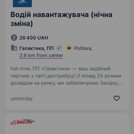
Водій навантажувача (нічна
зміна)
26 400 UAH
Галактика, ПП
Poltava,
2.9 km from center
Full-time. ПП «Галактика» — ваш надійний
партнер у світі дистрибуції.З понад 25-річним
досвідом на ринку, ми забезпечуємо Західну,
Північну, Центральну та Східну Україну
найкращими продуктами харчування від
yesterday
міжнародних та національних…