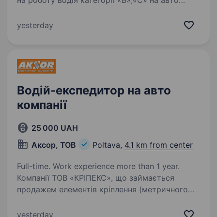
на роботу водія категорії «В»,«С» на авто
кампанії Ми є найбільшим оптово-роздрібним
підприємством зі збуту систем інженерної
yesterday
сантехніки ТМ «Rozma», а також
дистриб’юторами…
Водій-експедитор на авто
компанії
25 000 UAH
Аксор, ТОВ
Poltava,
4.1 km from center
Full-time. Work experience more than 1 year.
Компанії ТОВ «КРІПЕКС», що займається
продажем елементів кріплення (метричного
та будівельного), потрібен водій-експедитор
на автомобіль (бус) компанії. Вимоги:
yesterday