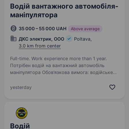
Водій вантажного автомобіля-
маніпулятора
35 000 – 55 000 UAH
Above average
ДКС электрик, ООО
Poltava,
3.0 km from center
Full-time. Work experience more than 1 year.
Потрібен водій на вантажний автомобіль
маніпулятора Обов’язкова вимога: водійське
посвідчення кат. B, С Всі питання
по працевлаштуванні по телефону 0661138182
yesterday
Костянтин Миколайович.
Водій