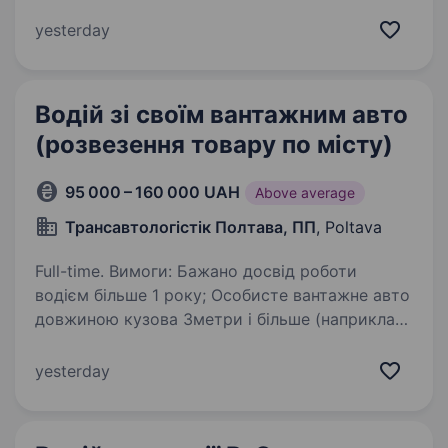
Ламінату» та «ПаркетНик» — лідер у сфері
продажу дверей та покриттів для підлоги
yesterday
в Полтаві та області. Ми пропонуємо широкий
асортимент…
Водій зі своїм вантажним авто
(розвезення товару по місту)
95 000 – 160 000 UAH
Above average
Трансавтологістік Полтава, ПП
, Poltava
Full-time. Вимоги: Бажано досвід роботи
водієм більше 1 року; Особисте вантажне авто
довжиною кузова 3метри і більше (наприклад
ГАЗЕЛЬ, МІКРОАВТОБУС, ФОТОН, ДЖАК або
МЕРСЕДЕС, МАН або інші) тонаж 1 — 6 т;
yesterday
Уважність та старанність…