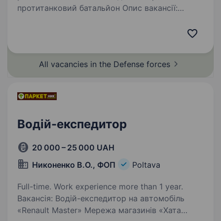
протитанковий батальйон Опис вакансії:
Окремий протитанковий батальйон, у зв’язку
з переформуванням, шукає відповідального
та вмотивованого кандидата на посаду водія,
водія-електрика. Ваша роль…
All vacancies in the Defense
forces
Водій-експедитор
20 000 – 25 000 UAH
Никоненко В.О., ФОП
Poltava
Full-time. Work experience more than 1 year.
Вакансія: Водій-експедитор на автомобіль
«Renault Master» Мережа магазинів «Хата