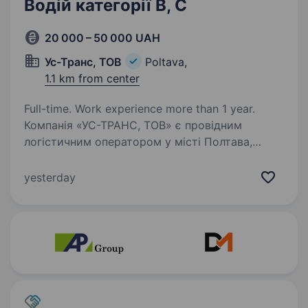
Водій категорії B, С
20 000 – 50 000 UAH
Ус-Транс, ТОВ
Poltava,
1.1 km from center
Full-time. Work experience more than 1 year.
Компанія «УС-ТРАНС, ТОВ» є провідним
логістичним оператором у місті Полтава,
що спеціалізується на перевезенні вантажів
по всій Україні. У зв’язку з розширенням нашої
yesterday
діяльності, ми запрошуємо на постійну
роботу…