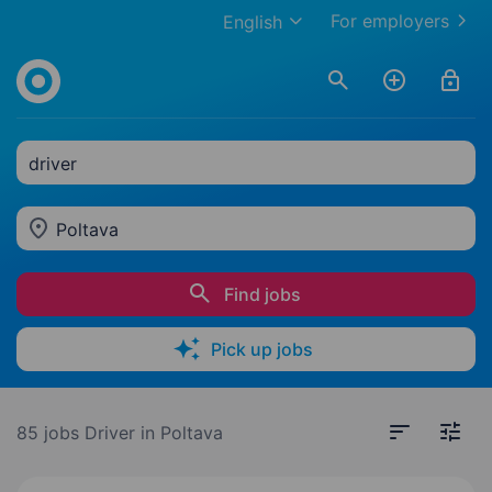
For employers
English
driver
Poltava
Find jobs
Pick up jobs
85 jobs
Driver in Poltava