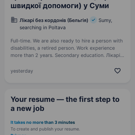
швидкої допомоги) у Суми
Лікарі без кордонів (Бельгія)
Sumy,
searching in Poltava
Full-time. We are also ready to hire a person with
disabilities, a retired person. Work experience
more than 2 years. Secondary education. Лікарі
без кордонів (MSF) — операційний центр
Бельгія в Україні DRIVER HEAVY DUTY —
yesterday
Ambulance Driver Лікарі без кордонів/ Medecins
Sans Frontieres (MSF) — це міжнародна
гуманітарна організація, що надає допомогу…
Your resume — the first step
to
a new job
It takes no more than 3 minutes
To create and publish your
resume.