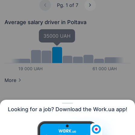
Pg. 1 of 7
Average salary driver
in Poltava
35000 UAH
19 000 UAH
61 000 UAH
More
Looking for a job? Download the Work.ua app!
English