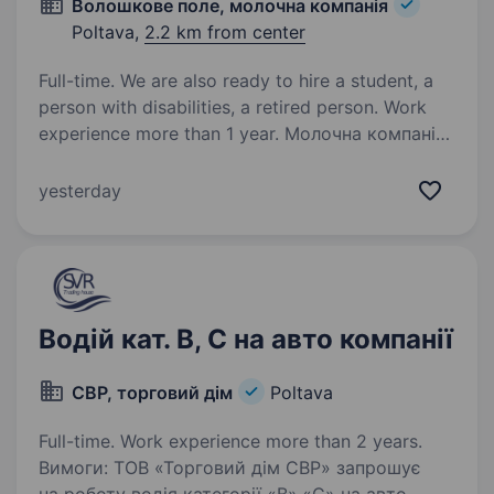
Волошкове поле, молочна компанія
Poltava,
2.2 km from center
Full-time. We are also ready to hire a student, a
person with disabilities, a retired person. Work
experience more than 1 year. Молочна компанія
«Волошкове поле» — один з найбільших
виробників молочної продукції в Україні,
yesterday
запрошує Водія-експедитора для роботи
на авто компанії в м. Полтава. Вимоги:
водійське посвідчення категорії «В» (бажано…
Водій кат. В, С на авто компанії
СВР, торговий дім
Poltava
Full-time. Work experience more than 2 years.
Вимоги: ТОВ «Торговий дім СВР» запрошує