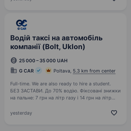
водійські права категорії В, С. Керування
транспортним…
Водій таксі на автомобіль
компанії (Bolt, Uklon)
25 000 – 35 000 UAH
G CAR
Poltava,
5.3 km from center
Full-time. We are also ready to hire a student.
БЕЗ ЗАСТАВИ. До 70% водію. Фіксовані знижки
на пальне: 7 грн на літр газу і 14 грн на літр
бензину. ВИКУП АВТО, ЛІЦЕНЗІЯ, ОДИН водій
на авто. Автопарк «G CAR» є партнером
yesterday
OnTaxi. Шукаємо водія для роботи у Вашому…