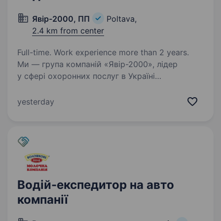
Явір-2000, ПП
Poltava,
2.4 km from center
Full-time. Work experience more than 2 years.
Ми — група компаній «Явір-2000», лідер
у сфері охоронних послуг в Україні
з багаторічним досвідом, який цінує
надійність, відповідальність і професіоналізм.
yesterday
Запрошуємо до нашої команди водія у місті
Полтава. Що входить…
Водій-експедитор на авто
компанії