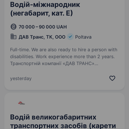
Водій-міжнародник
(негабарит, кат. Е)
70 000 – 90 000 UAH
ДАВ Транс, ТК, ООО
Poltava
Full-time. We are also ready to hire a person with
disabilities. Work experience more than 2 years.
Транспортній компанії «ДАВ ТРАНС»
на постійну роботу потрібен Водій-
міжнародник категорії «Е» Важливо: Досвід
yesterday
роботи на великовантажному, негабаритному
транспорті (категорія «СЕ») від 1 року.
Наявність цифрової…
Водій великогабаритних
транспортних засобів (карети