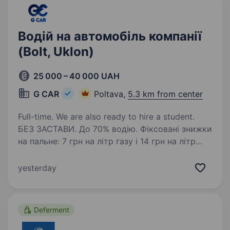
Водій на автомобіль компанії
(Bolt, Uklon)
25 000 – 40 000 UAH
G CAR
Poltava,
5.3 km from center
Full-time. We are also ready to hire a student.
БЕЗ ЗАСТАВИ. До 70% водію. Фіксовані знижки
на пальне: 7 грн на літр газу і 14 грн на літр
бензину. ВИКУП АВТО, ЛІЦЕНЗІЯ, ОДИН водій
на авто. Автопарк «G CAR» шукає водія для
yesterday
роботи в таксі у Вашому місті.
Ми пропонуємо:…
Deferment