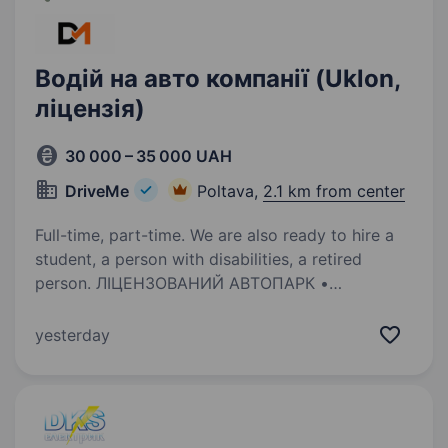
Водій на авто компанії (Uklon,
ліцензія)
30 000 – 35 000 UAH
DriveMe
Poltava,
2.1 km from center
Full-time, part-time. We are also ready to hire a
student, a person with disabilities, a retired
person. ЛІЦЕНЗОВАНИЙ АВТОПАРК •
СПЕЦ.УМОВИ для військових та новачків •
ЗНИЖИ НА ПАЛИВО • Підходить жінкам •
yesterday
Студентам • Військовим Хочеш заробляти
30000 грн. на місяць? Запрошуємо тебе
до нашої команди — Автопарк DriveMe,…