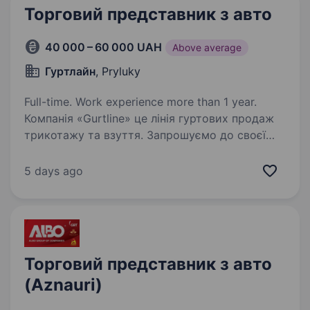
Торговий представник з авто
40 000 – 60 000 UAH
Above average
Гуртлайн
, Pryluky
Full-time. Work experience more than 1 year.
Компанія «Gurtline» це лінія гуртових продаж
трикотажу та взуття. Запрошуємо до своєї
команди відповідального, активного та
цілеспрямованого Торгового агента. Для нас
5 days ago
важливі: досвід роботи торговим
представником…
Торговий представник з авто
(Aznauri)