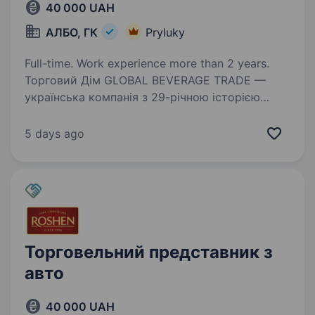
40 000 UAH
АЛБО, ГК
Pryluky
Full-time. Work experience more than 2 years.
Торговий Дім GLOBAL BEVERAGE TRADE —
українська компанія з 29-річною історією
успіху та один із абсолютних лідерів
алкогольного ринку. Ми створили такі відомі
5 days ago
та сильні бренди, як
«Aznauri»,«Sikvaruli»,»Black Roger»,«Label…
Торговельний представник з
авто
40 000 UAH