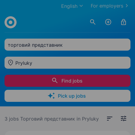
For employers
English
торговий представник
Pryluky
Find jobs
Pick up jobs
3 jobs
Торговий представник in Pryluky