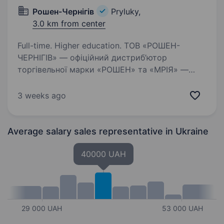
Рошен-Чернігів
Pryluky,
3.0 km from center
Full-time. Higher education. ТОВ «РОШЕН-
ЧЕРНІГІВ» — офіційний дистриб’ютор
торгівельної марки «РОШЕН» та «МРІЯ» —
оголошує набір на посаду: «Торговельний
представник з АВТО». Територіальне
3 weeks ago
розміщення офісу : м. Прилуки, вул.
Пирятинська, 129 б…
Average salary sales representative
in Ukraine
40000 UAH
29 000 UAH
53 000 UAH