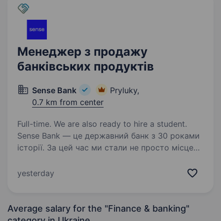
Менеджер з продажу
банківських продуктів
Sense Bank
Pryluky,
0.7 km from center
Full-time. We are also ready to hire a student.
Sense Bank — це державний банк з 30 роками
історії. За цей час ми стали не просто місцем
для роботи, а спільнотою з 4000 людей,
де кожен присвячений місії — створювати
yesterday
сенси, щоб здійснювались мрії українців.
Шукаємо…
Average salary for the "Finance & banking"
category
in Ukraine