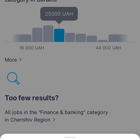
25000 UAH
16 000 UAH
44 000 UAH
More
Too few results?
All jobs in the "Finance & banking" category
in Chernihiv Region