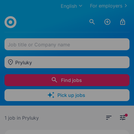
For employers
English
Job title or Company name
Pryluky
Find jobs
Pick up jobs
1 job
in Pryluky