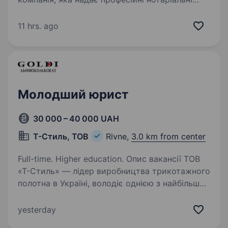
послуги у місті Рівному та Рівненському
районі, забезпечуючи законність, надійність і
11 hrs. ago
безпеку кожної нотаріальної дії. Наш підхід до
роботи базується…
Молодший юрист
30 000 – 40 000 UAH
Т-Стиль, ТОВ
Rivne,
3.0 km from center
Full-time. Higher education. Опис вакансії ТОВ
«Т-Стиль» — лідер виробництва трикотажного
полотна в Україні, володіє однією з найбільших
мереж власних магазинів готового одягу
(ТМ Goldi Льонокомбінат). Підприємство
yesterday
з 100% українського капіталу…