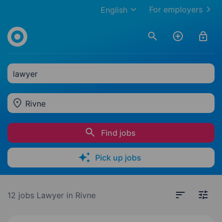
For employers
English
lawyer
Rivne
Find jobs
Pick up jobs
12 jobs
Lawyer in Rivne