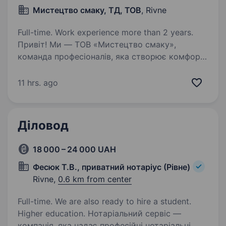
Мистецтво смаку, ТД, ТОВ
, Rivne
Full-time. Work experience more than 2 years.
Привіт! Ми — ТОВ «Мистецтво смаку»,
команда професіоналів, яка створює комфорт
і якість у сфері організації харчування. Якщо
ти прагнеш працювати у стабільній компанії,
11 hrs. ago
де цінують твої знання та досвід,
запрошуємо…
Діловод
18 000 – 24 000 UAH
Фесюк Т.В., приватний нотаріус (Рівне)
Rivne,
0.6 km from center
Full-time. We are also ready to hire a student.
Higher education. Нотаріальний сервіс —
компанія, яка надає професійні нотаріальні