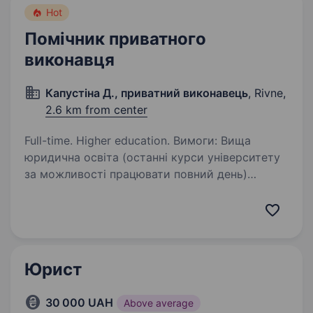
Hot
Помічник приватного
виконавця
Капустіна Д., приватний виконавець
, Rivne,
2.6 km from center
Full-time. Higher education. Вимоги: Вища
юридична освіта (останні курси університету
за можливості працювати повний день)
Володіння державною мовою Впевнений
користувач комп’ютеру та офісної техніки
Бажання навчатись та розвиватись…
Юрист
30 000 UAH
Above average