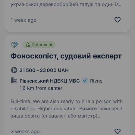
української деревообробної галузі та один із
лідерів з виробництва меблевих плит в Україні.
Працюємо на ринку з 2003 року. Наш
1 week ago
продукт — шліфовані та ламіновані
деревостружкові плити під власною…
Deferment
Фоноскопіст, судовий експерт
21 500 – 23 000 UAH
Рівненський НДЕКЦ МВС
Rivne,
1.6 km from center
Full-time. We are also ready to hire a person with
disabilities. Higher education. Вимоги: закінчена
вища освіта (спецаліст або магістр)
за спецільностями: інженерія програмного
забезпечення, математика, право, комп’ютерні
2 weeks ago