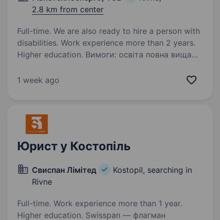
2.8 km from center
Full-time. We are also ready to hire a person with
disabilities. Work experience more than 2 years.
Higher education. Вимоги: освіта повна вища
юридична, досвід роботи Умови роботи:
п’ятиденний робочий тиждень з 8.00 до 17.00,
1 week ago
вихідні дні-субота, неділя Обов’язки:
Юридичний супровід діяльності підприємства;
Підготовка договорів,…
Юрист у Костопіль
Свиспан Лімітед
Kostopil, searching in
Rivne
Full-time. Work experience more than 1 year.
Higher education. Swisspan — флагман