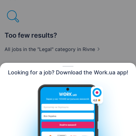
Too few results?
All jobs in the "Legal" category
in Rivne
Looking for a job? Download the Work.ua app!
English
Resources
Contact us
About us
Сareer