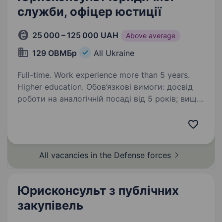
служби, офіцер юстиції
25 000 – 125 000 UAH
Above average
129 ОВМБр
All Ukraine
Full-time. Work experience more than 5 years.
Higher education. Обов’язкові вимоги: досвід
роботи на аналогічній посаді від 5 років; вища
освіта; відповідальність та дисципліна;
придатність до служби за станом здоров’я;
відсутність судимості; досвід військової
служби…
All vacancies in the Defense
forces
Юрисконсульт з публічних
закупівель