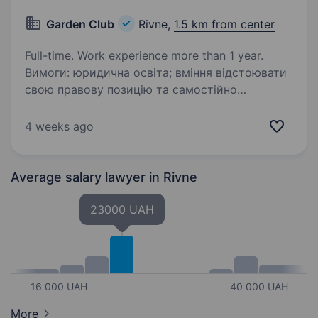
Garden Сlub
Rivne,
1.5 km from center
Full-time. Work experience more than 1 year.
Вимоги: юридична освіта; вміння відстоювати
свою правову позицію та самостійно
приймати рішення; аналітичний склад розуму,
уважність, ініціативність та креативність
4 weeks ago
в роботі; вміння знаходити нестандартні…
Average salary lawyer
in Rivne
23000 UAH
16 000 UAH
40 000 UAH
More