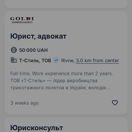
науки, інформаційні системи та технології,
електроніка, телекомунікації…
Юрист, адвокат
50 000 UAH
Т-Стиль, ТОВ
Rivne,
3.0 km from center
Full-time. Work experience more than 2 years.
ТОВ «Т-Стиль» — лідер виробництва
трикотажного полотна в Україні, володіє
однією з найбільших мереж власних магазинів
готового одягу (ТМ «Льонокомбінат Goldi»).
3 weeks ago
Підприємство з 100% українського капіталу
та сучасним…
Юрисконсульт