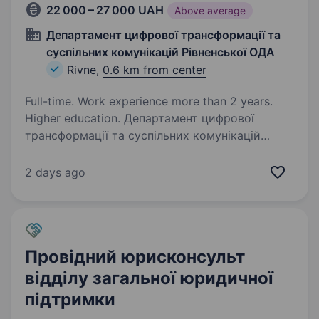
22 000 – 27 000 UAH
Above average
Департамент цифрової трансформації та
суспільних комунікацій Рівненської ОДА
Rivne,
0.6 km from center
Full-time. Work experience more than 2 years.
Higher education. Департамент цифрової
трансформації та суспільних комунікацій
Рівненської обласної державної адміністрації
запрошує до команди юрисконсульта (фахівця
2 days ago
з публічних закупівель). Вимоги: вища освіта
(юридична або економічна);…
Провідний юрисконсульт
відділу загальної юридичної
підтримки