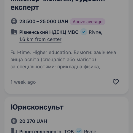
експерт
23 500 – 25 000 UAH
Above average
Рівненський НДЕКЦ МВС
Rivne,
1.6 km from center
Full-time. Higher education. Вимоги: закінчена
вища освіта (спецаліст або магістр)
за спецільностями: прикладна фізика,
прикладна математика, прикладна механіка,
галузеве машинобудування, енергетичне
1 week ago
машинобудування, автомобільний транспорт,…
Юрисконсульт
20 370 UAH
Рівнетеплоенерго, ТОВ
Rivne,