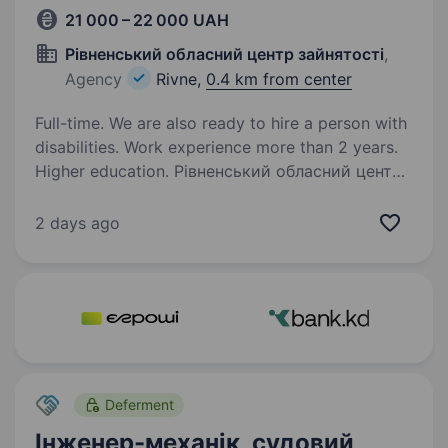
21 000 – 22 000 UAH
Рівненський обласний центр зайнятості
,
Agency
Rivne,
0.4 km from center
Full-time. We are also ready to hire a person with
disabilities. Work experience more than 2 years.
Higher education. Рівненський обласний центр
зайнятості - це державна структура,
що реалізує державну політику у сфері
2 days ago
зайнятості населення задля добробуту і
економічного процвітання нашої Батьківщини.
Служба зайнятості не зупиняється…
Deferment
Інженер-механік, судовий