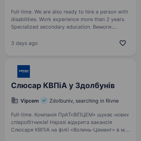
Full-time. We are also ready to hire a person with
disabilities. Work experience more than 2 years.
Specialized secondary education. Вимоги:
Досвід роботи слюсарем КВПіА від 2 років
Умови роботи: Офіційне працевлаштування,
3 days ago
своєчасна заробітна плата. Графік роботи
з 8:00 до 17:00 пн- пт Обов’язки: Виконувати
монтаж, налаштування, ремонт
та обслуговування…
Слюсар КВПіА у Здолбунів
Vipcem
Zdolbuniv, searching in Rivne
Full-time. Компанія ПрАТ«ВІПЦЕМ» шукає нових
співробітників! Наразі відкрита вакансія
Слюсаря КВПіА на філії «Волинь-Цемент» в м.
Здолбунів: Обов’язки: Забезпечення правильної