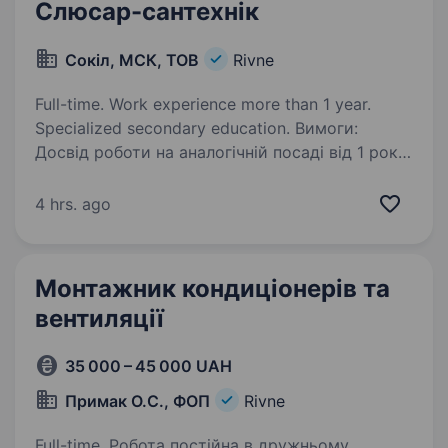
Слюсар-сантехнік
Сокіл, МСК, ТОВ
Rivne
Full-time. Work experience more than 1 year.
Specialized secondary education. Вимоги:
Досвід роботи на аналогічній посаді від 1 року;
Знання технічних аспектів сантехніки;
Виконання ремонтних робіт у виробничих
4 hrs. ago
та офісних приміщеннях; Відповідальність
та уважність до деталей. Обов’язки:…
Монтажник кондиціонерів та
вентиляції
35 000 – 45 000 UAH
Примак О.С., ФОП
Rivne
Full-time. Робота постійна в дружньому