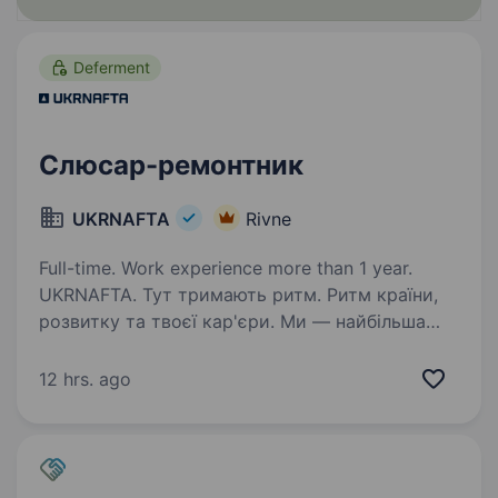
Deferment
Слюсар-ремонтник
UKRNAFTA
Rivne
Full-time. Work experience more than 1 year.
UKRNAFTA. Тут тримають ритм. Ритм країни,
розвитку та твоєї кар'єри. Ми — найбільша
нафтовидобувна компанія України. Сьогодні
це 2 000+ свердловин, майже 700 сучасних
12 hrs. ago
автозаправних комплексів та команда з 20
000+…