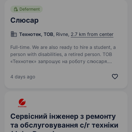
Deferment
Слюсар
Технотек, ТОВ
, Rivne,
2.7 km from center
Full-time. We are also ready to hire a student, a
person with disabilities, a retired person. ТОВ
«Технотек» запрошує на роботу слюсаря.
Основні обов’язки: виконання слюсарних робіт;
робота з ручним та електроінструментом;
4 days ago
підготовка деталей до складання; виконання
інших виробничих завдань відповідно…
Сервісний інженер з ремонту
та обслуговування с/г техніки