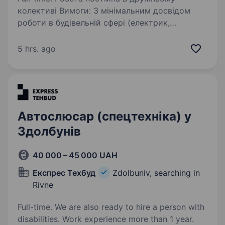
колективі Вимоги: З мінімальним досвідом
роботи в будівельній сфері (електрик,
сантехнік, монтажник будь яких інженерних
мереж) Умови роботи: Робота з 09.00 до 18.00
5 hrs. ago
Заробітна плата висока…
Автослюсар (спецтехніка) у
Здолбунів
40 000 – 45 000 UAH
Експрес Техбуд
Zdolbuniv, searching in
Rivne
Full-time. We are also ready to hire a person with
disabilities. Work experience more than 1 year.