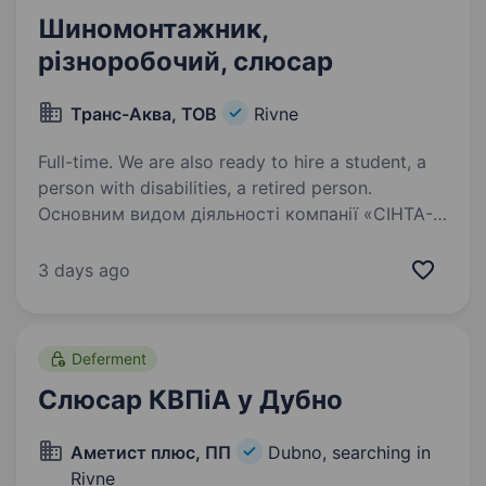
Шиномонтажник,
різноробочий, слюсар
Транс-Аква, ТОВ
Rivne
Full-time. We are also ready to hire a student, a
person with disabilities, a retired person.
Основним видом діяльності компанії «СІНТА-
ТРЕЙД» є продаж вантажних шин та
післяпродажне обслуговування шин для
3 days ago
вантажного та легкового автотранспорту.
У зв’язку з розширенням штату шинного
сервісу у Рівне потрібен…
Deferment
Слюсар КВПіА у Дубно
Аметист плюс, ПП
Dubno, searching in
Rivne