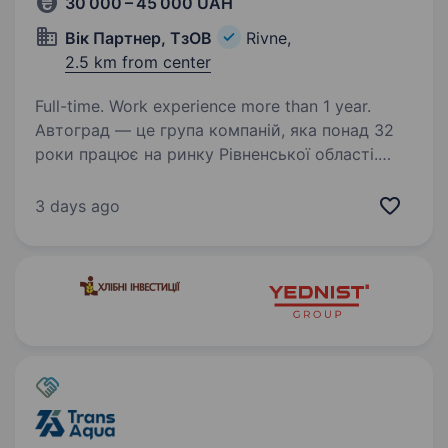
30 000 – 45 000 UAH
Вік Партнер, ТзОВ
Rivne,
2.5 km from center
Full-time. Work experience more than 1 year.
Автоград — це група компаній, яка понад 32
роки працює на ринку Рівненської області.
Це сучасний автомобільний комплекс
з продажу та обслуговування автомобілів
3 days ago
таких брендів як Honda, Renault, Skoda, Seat,
Fiat,…