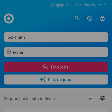
For employers
English
locksmith
Rivne
Find jobs
Pick up jobs
26 jobs
Locksmith in Rivne