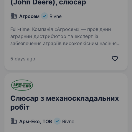
(John Deere), слюсар
Агросем
Rivne
Full-time. Компанія «Агросем» — провідний
аграрний дистриб’ютор та експерт із
забезпечення аграріїв високоякісним насінням,
добривами, засобами захисту рослин,
технікою, інноваційними технологіями
5 days ago
й технологіями точного землеробства…
Слюсар з механоскладальних
робіт
Арм-Еко, ТОВ
Rivne