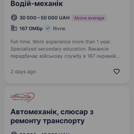
Водій-механік
30 000 – 50 000 UAH
Above average
167 ОМБр
Rivne
Full-time. Work experience more than 1 year.
Specialized secondary education. Вакансія
передбачає військову службу в 167 окремій
механізованій бригаді ОК «Захід». Підрозділ
шукає відповідальних та самостійних фахівців.
2 days ago
Вимоги: досвід роботи у сфері ремонту
транспортних засобів посвідчення…
Автомеханік, слюсар з
ремонту транспорту