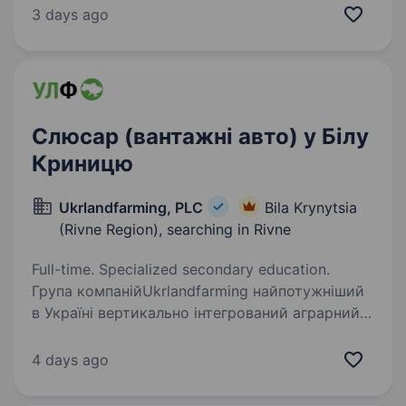
та безперебійної роботи всіх контрольно-
3 days ago
вимірювальних…
Слюсар (вантажні авто) у Білу
Криницю
Ukrlandfarming, PLC
Bila Krynytsia
(Rivne Region), searching in Rivne
Full-time. Specialized secondary education.
Група компанійUkrlandfarming найпотужніший
в Україні вертикально інтегрований аграрний
холдинг. Компанія «Європа Транс Агро»,
що входить до групи компаній Ukrlandfarming
4 days ago
одне з найбільших в Україні
автотранспортних…