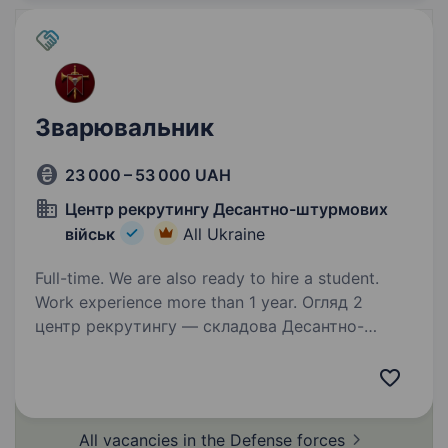
Зварювальник
23 000 – 53 000 UAH
Центр рекрутингу Десантно-штурмових
військ
All Ukraine
Full-time. We are also ready to hire a student.
Work experience more than 1 year. Огляд 2
центр рекрутингу — складова Десантно-
штурмових військ ЗС України, яка допомагає
цивільним особам долучитися до підрозділів
ДШВ. Наша команда складається
з досвідчених менеджерів, які пройшли
All vacancies in the Defense
forces
службу в різних…