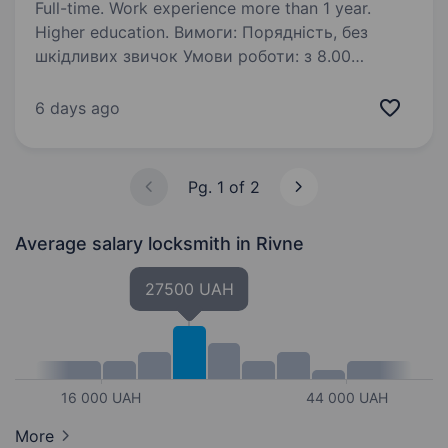
Full-time. Work experience more than 1 year.
Higher education. Вимоги: Порядність, без
шкідливих звичок Умови роботи: з 8.00
до 17.00 субота неділя вихідний обід з 13.00-
14.00 Обов’язки: Складання виробів
6 days ago
з металевих частин (досвід роботи
з електрикою) Телефонувати 3 8.30…
Pg. 1 of 2
Average salary locksmith
in Rivne
27500 UAH
16 000 UAH
44 000 UAH
More