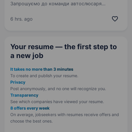
Запрошуємо до команди автослюсаря
спецтехніки в Здолбунів! Якщо ви маєте
досвід ремонту будівельної або
6 hrs. ago
сільськогосподарської техніки та хочете
працювати в стабільній компанії — будемо
раді знайомству. Ми пропонуємо:…
Your resume — the first step
to
a new job
It takes no more than 3 minutes
To create and publish your
resume.
Privacy
Post anonymously, and no one will recognize you.
Transparency
See which companies have viewed your resume.
8 offers every week
On average, jobseekers with resumes receive offers and
choose the best ones.