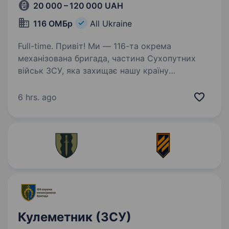
20 000 – 120 000 UAH
116 ОМБр
All Ukraine
Full-time. Привіт! Ми — 116-та окрема
механізована бригада, частина Сухопутних
військ ЗСУ, яка захищає нашу країну
на передовій. Якщо ти хочеш служити Україні,
бути частиною справжньої команди, вносити
6 hrs. ago
свій вклад у захист…
Кулеметник (ЗСУ)