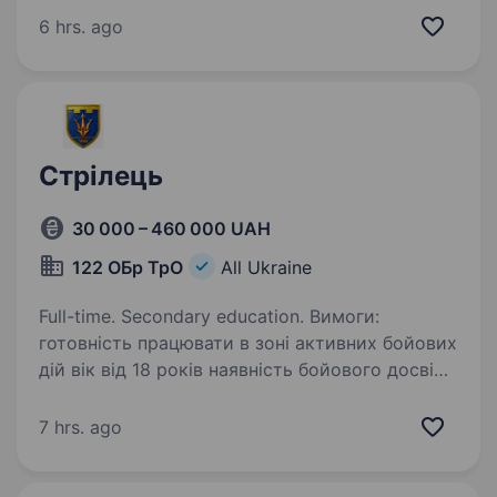
хороша фізична підготовка повна відмова від
6 hrs. ago
вживання…
Стрілець
30 000 – 460 000 UAH
122 ОБр ТрО
All Ukraine
Full-time. Secondary education. Вимоги:
готовність працювати в зоні активних бойових
дій вік від 18 років наявність бойового досвіду
буде перевагою придатність до військової
служби за станом здоров’я та морально-
7 hrs. ago
психологічними якостями…