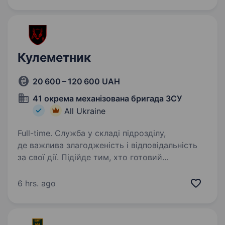
Кулеметник
20 600 – 120 600 UAH
41 окрема механізована бригада ЗСУ
All Ukraine
Full-time. Служба у складі підрозділу,
де важлива злагодженість і відповідальність
за свої дії. Підійде тим, хто готовий
працювати в команді і виконувати поставлені
задачі. 41 ОМБр запрошує на службу.
6 hrs. ago
Обов’язки: виконання…