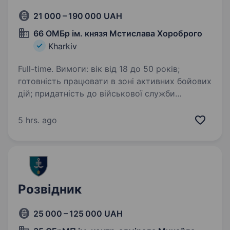
21 000 – 190 000 UAH
66 ОМБр ім. князя Мстислава Хороброго
Kharkiv
Full-time. Вимоги: вік від 18 до 50 років;
готовність працювати в зоні активних бойових
дій; придатність до військової служби
за станом здоров’я і морально-
психологічними якостями; освіта: середня,
5 hrs. ago
середня спеціальна/вища…
Розвідник
25 000 – 125 000 UAH