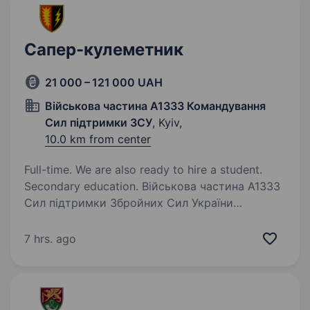
Сапер-кулеметник
21 000 – 121 000 UAH
Військова частина А1333 Командування
Сил підтримки ЗСУ
, Kyiv,
10.0 km from center
Full-time. We are also ready to hire a student.
Secondary education. Військова частина А1333
Сил підтримки Збройних Сил України
запрошує на вакансію САПЕР-КУЛЕМЕТНИК.
Вимоги: Громадянство України, відсутність
7 hrs. ago
судимостей; Придатність: Придатні або
обмежено придатні до військової…