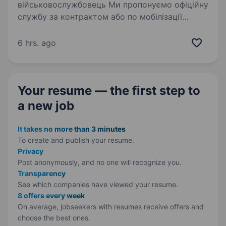
військовослужбовець Ми пропонуємо офіційну
службу за контрактом або по мобілізації
(на вибір кандидата). Вікових обмежень
немає — головне, щоб ваш стан здоров’я
6 hrs. ago
дозволяв виконувати поставлені завдання…
Your resume — the first step
to
a new job
It takes no more than 3 minutes
To create and publish your
resume.
Privacy
Post anonymously, and no one will recognize you.
Transparency
See which companies have viewed your resume.
8 offers every week
On average, jobseekers with resumes receive offers and
choose the best ones.