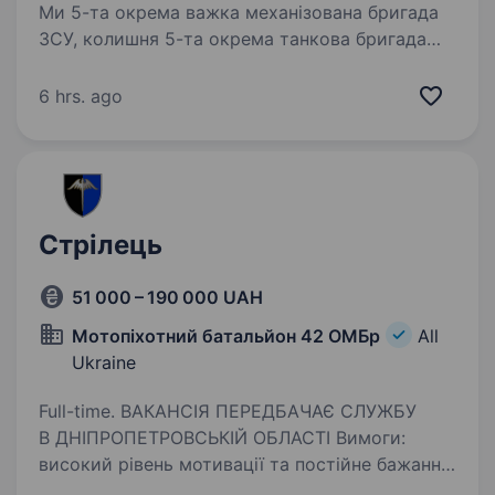
Ми 5-та окрема важка механізована бригада
ЗСУ, колишня 5-та окрема танкова бригада
на чолі з командиром, який здобув особливе
визнання в битві за Бахмут, коли його
6 hrs. ago
підрозділ утримував стратегічно важливі
позиції…
Стрілець
51 000 – 190 000 UAH
Мотопіхотний батальйон 42 ОМБр
All
Ukraine
Full-time. ВАКАНСІЯ ПЕРЕДБАЧАЄ СЛУЖБУ
В ДНІПРОПЕТРОВСЬКІЙ ОБЛАСТІ Вимоги:
високий рівень мотивації та постійне бажання
навчатись і розвиватись вік від 18 до 45 років