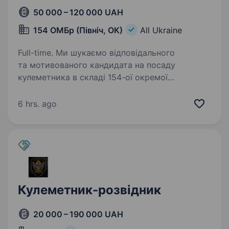
50 000 – 120 000 UAH
154 ОМБр (Північ, ОК)
All Ukraine
Full-time. Ми шукаємо відповідального
та мотивованого кандидата на посаду
кулеметника в складі 154-ої окремої
механізованої бригади 16-го армійського
корпусу Оперативного командування «Північ»
6 hrs. ago
Збройних Сил України. Вакансія…
Кулеметник-розвідник
20 000 – 190 000 UAH