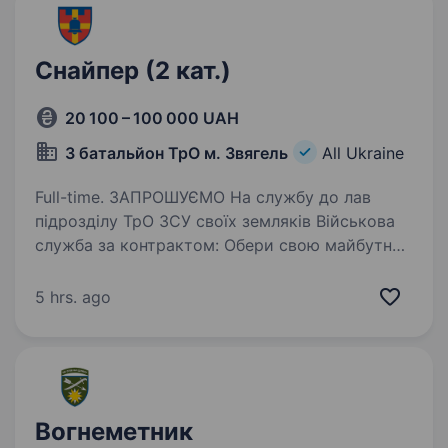
Снайпер (2 кат.)
20 100 – 100 000 UAH
3 батальйон ТрО м. Звягель
All Ukraine
Full-time. ЗАПРОШУЄМО На службу до лав
підрозділу ТрО ЗСУ своїх земляків Військова
служба за контрактом: Обери свою майбутню
професію! Хочеш професійного розвитку,
нових викликів та можливостей? Служба
5 hrs. ago
по мобілізації та за контрактом —…
Вогнеметник