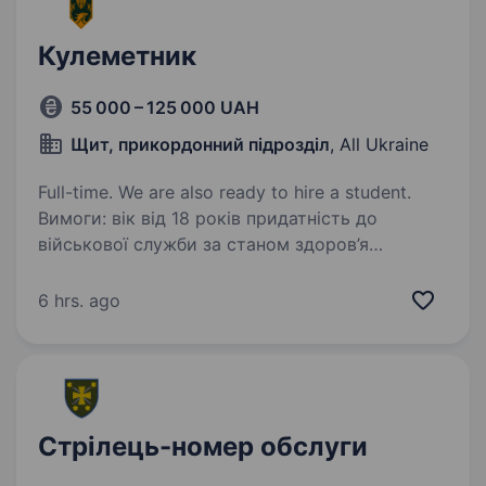
Кулеметник
55 000 – 125 000 UAH
Щит, прикордонний підрозділ
, All Ukraine
Full-time. We are also ready to hire a student.
Вимоги: вік від 18 років придатність до
військової служби за станом здоров’я
та морально-психологічними якостями
готовність працювати в зоні активних бойових
6 hrs. ago
дій відсутність судимостей Умови роботи: …
Стрілець-номер обслуги