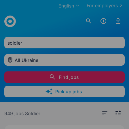
For employers
English
soldier
All Ukraine
Find jobs
Pick up jobs
949 jobs
Soldier