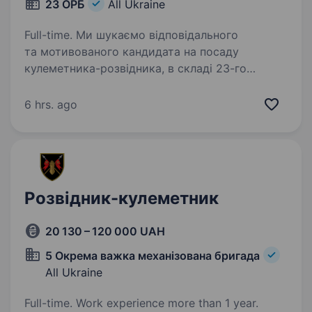
23 ОРБ
All Ukraine
Full-time. Ми шукаємо відповідального
та мотивованого кандидата на посаду
кулеметника-розвідника, в складі 23-го
окремого розвідувального батальйону, 20-го
Армійського Корпусу. Вакансія підпадає під
6 hrs. ago
«Контракт 18−24» (1 000 000…
Розвідник-кулеметник
20 130 – 120 000 UAH
5 Окрема важка механізована бригада
All Ukraine
Full-time. Work experience more than 1 year.