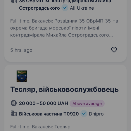
35 ОБрМП ім. контр-адмірала Михайла
Остроградського
All Ukraine
Full-time. Вакансія: Розвідник 35 ОБрМП 35-та
окрема бригада морської піхоти імені
контрадмірала Михайла Остроградського
шукає кандидатів на посаду розвідника
відділення морської піхоти. Ми окрема
5 hrs. ago
бригада, що працює в складі…
Тесляр, військовослужбовець
20 000 – 50 000 UAH
Above average
Військова частина Т0920
Dnipro
Full-time. Вакансія: Тесляр,