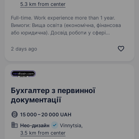
5.3 km from center
Full-time. Work experience more than 1 year.
Вимоги: Вища освіта (економічна, фінансова
або юридична). Досвід роботи у сфері
публічних закупівель (бажано в бюджетних
установах). Практичний досвід роботи
2 days ago
з електронною системою Prozorro
та авторизованими…
Бухгалтер з первинної
документації
15 000 – 20 000 UAH
Нео-дизайн
Vinnytsia,
3.5 km from center