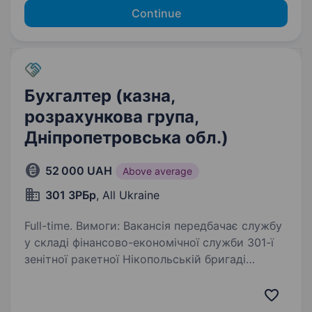
Continue
Бухгалтер (казна,
розрахункова група,
Дніпропетровська обл.)
52 000 UAH
Above average
301 ЗРБр
, All Ukraine
Full-time. Вимоги: Вакансія передбачає службу
у складі фінансово-економічної служби 301-ї
зенітної ракетної Нікопольській бригаді
Повітряних Сил Збройних Сил України.
Перевага бухгалтерам — казначейства,
та розрахункової групи…