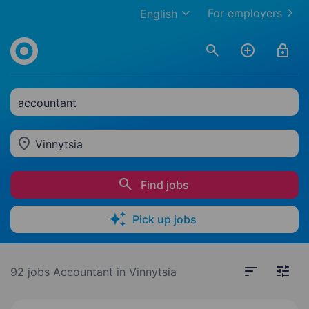
For employers
English
accountant
Vinnytsia
Find jobs
Pick up jobs
92 jobs
Accountant in Vinnytsia