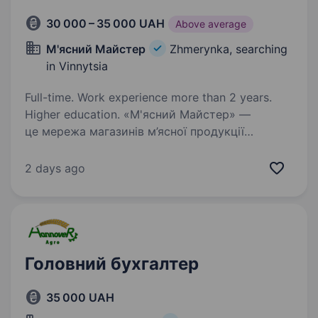
30 000 – 35 000 UAH
Above average
М'ясний Майстер
Zhmerynka, searching
in Vinnytsia
Full-time. Work experience more than 2 years.
Higher education. «М'ясний Майстер» —
це мережа магазинів м’ясної продукції
та велика команда з понад 2500 однодумців,
які щодня працюють, щоб зробити свіже
2 days ago
й якісне м’ясо доступним кожному українцю.
Ми виробляємо власну продукцію…
Головний бухгалтер
35 000 UAH