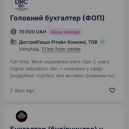
Головний бухгалтер (ФОП)
70 000 UAH
Above average
Дистриб'юшн Рітейл Компані, ТОВ
Vinnytsia,
1.1 km from center
Full-time. Work experience more than 2 years.
Higher education. Ми — компанія у сфері
роздрібної торгівлі, яка активно розвивається
та масштабує свою діяльність. Шукаємо
досвідченого Головного бухгалтера, який
2 days ago
стане фінансовим партнером бізнесу,
забезпечить ефективну організацію…