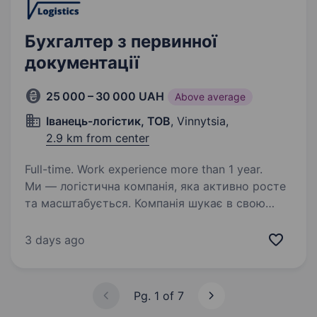
Бухгалтер з первинної
документації
25 000 – 30 000 UAH
Above average
Іванець-логістик, ТОВ
, Vinnytsia,
2.9 km from center
Full-time. Work experience more than 1 year.
Ми — логістична компанія, яка активно росте
та масштабується. Компанія шукає в свою
команду відповідального та досвідченого
бухгалтера з первинної документації.
3 days ago
Що потрібно робити: Перевірка первинної
документації…
Pg. 1 of 7