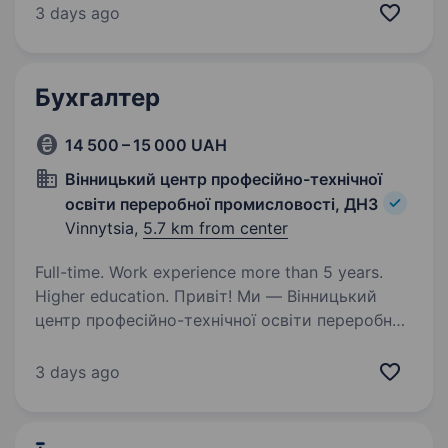
хочеш розвиватися у сфері обслуговування
3 days ago
та бухгалтерії — ми радо запрошуємо тебе
приєднатися до нашої…
Бухгалтер
14 500 – 15 000 UAH
Вінницький центр професійно-технічної
освіти переробної промисловості, ДНЗ
Vinnytsia,
5.7 km from center
Full-time. Work experience more than 5 years.
Higher education. Привіт! Ми — Вінницький
центр професійно-технічної освіти переробної
промисловості, державний навчальний заклад,
який вже багато років готує кваліфікованих
3 days ago
спеціалістів для різних галузей. Наша команда
цінує професіоналізм,…