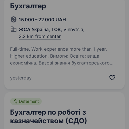
Бухгалтер
15 000 – 22 000 UAH
ЖСА Україна, ТОВ
, Vinnytsia,
3.2 km from center
Full-time. Work experience more than 1 year.
Higher education. Вимоги: Освіта: вища
економічна. Базові знання бухгалтерського
та податкового обліку. Навички — Впевнений
користувач BAS, M.E.Doc, АРТ-ЗВІТ, ВЧАСНО,
yesterday
ФРЕДО, знання базових та офісних програм
(Word, Excel…),…
Deferment
Бухгалтер по роботі з
казначейством (СДО)