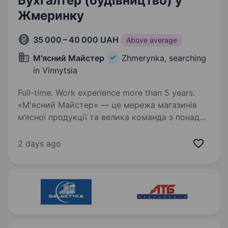
Бухгалтер (будівництво) у
Жмеринку
35 000 – 40 000 UAH
Above average
М'ясний Майстер
Zhmerynka, searching
in Vinnytsia
Full-time. Work experience more than 5 years.
«М'ясний Майстер» — це мережа магазинів
м’ясної продукції та велика команда з понад
2000 однодумців, які щодня працюють, щоб
зробити свіже й якісне м’ясо доступним
2 days ago
кожному українцю. Ми виробляємо власну
продукцію…