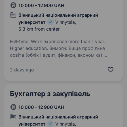
10 000 – 12 900 UAH
Вінницький національний аграрний
університет
Vinnytsia,
5.3 km from center
Full-time. Work experience more than 1 year.
Higher education. Вимоги: Вища профільна
освіта (облік і аудит, фінанси, економіка).
Досвід роботи бухгалтером у бюджетній
установі (досвід роботи з казначейством є
2 days ago
обов’язковим або дуже бажаним). Впевнений
користувач ПК, знання…
Бухгалтер з закупівель
10 000 – 12 900 UAH
Вінницький національний аграрний
університет
Vinnytsia,