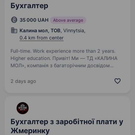
Бухгалтер
35 000 UAH
Above average
Калина мол, ТОВ
, Vinnytsia,
0.4 km from center
Full-time. Work experience more than 2 years.
Higher education. Привіт! Ми — ТД «КАЛИНА
МОЛ», компанія з багаторічним досвідом
у сфері оптової та роздрібної торгівлі
продуктами харчування. Наша команда щодня
2 days ago
працює над тим, щоб забезпечувати якісні
товари для клієнтів, і ми шукаємо…
Бухгалтер з заробітної плати у
Жмеринку