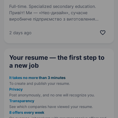
Full-time. Specialized secondary education.
Привіт! Ми — «Нео-дизайн», сучасне
виробниче підприємство з виготовлення
реклами, яке активно розвивається у Вінниці.
Якщо ти шукаєш першу роботу або хочеш
2 days ago
розпочати кар'єру в бухгалтерії — ми радо
запрошуємо тебе…
Your resume — the first step
to
a new job
It takes no more than 3 minutes
To create and publish your
resume.
Privacy
Post anonymously, and no one will recognize you.
Transparency
See which companies have viewed your resume.
8 offers every week