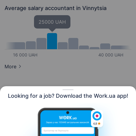
Average salary accountant
in Vinnytsia
25000 UAH
16 000 UAH
40 000 UAH
More
Looking for a job? Download the Work.ua app!
English