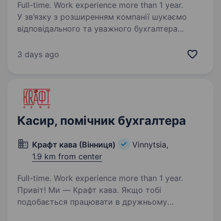
Full-time. Work experience more than 1 year.
У зв’язку з розширенням компанії шукаємо
відповідального та уважного бухгалтера
до транспортного відділу. Основні обов’язки:
прийом та перевірка авансових звітів від
3 days ago
водіїв після міжнародних рейсів і рейсів
по Україні;…
Касир, помічник бухгалтера
Крафт кава (Вінниця)
Vinnytsia,
1.9 km from center
Full-time. Work experience more than 1 year.
Привіт! Ми — Крафт кава. Якщо тобі
подобається працювати в дружньому
колективі, любиш спілкуватися з людьми і