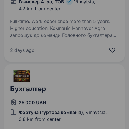
Ганновер Агро, ТОВ
Vinnytsia,
4.2 km from center
Full-time. Work experience more than 5 years.
Higher education. Компанія Hannover Agro
запрошує до команди Головного бухгалтера,
який прагне працювати в стабільній компанії,
вибудовувати системний бухгалтерський
2 days ago
облік та бути ключовою фінансовою опорою
бізнесу.Ми шукаємо не просто…
Бухгалтер
25 000 UAH
Фортуна (гуртова компанія)
, Vinnytsia,
3.8 km from center