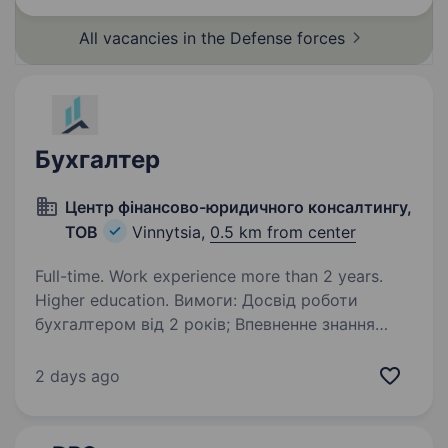
All vacancies in the Defense
forces
Бухгалтер
Центр фінансово-юридичного консалтингу,
ТОВ
Vinnytsia,
0.5 km from center
Full-time. Work experience more than 2 years.
Higher education. Вимоги: Досвід роботи
бухгалтером від 2 років; Впевненне знання
бухгалтерського та податкового обліку;
практичний досвід роботи з ПДВ; впевнене
2 days ago
користування 1с; знання та досвід роботи в
М.Е.Doc та ін…