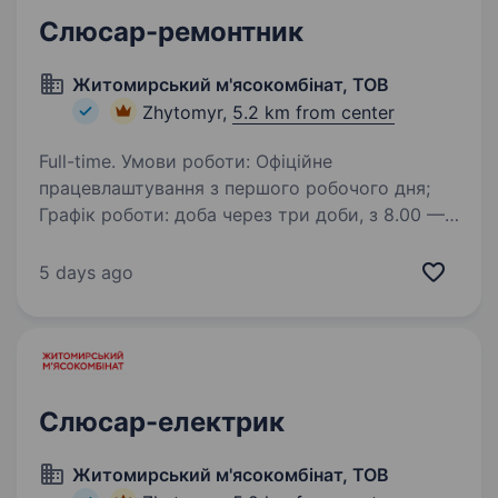
Слюсар-ремонтник
Житомирський м'ясокомбінат, ТОВ
Zhytomyr,
5.2 km from center
Full-time. Умови роботи: Офіційне
працевлаштування з першого робочого дня;
Графік роботи: доба через три доби, з 8.00 —
20.00; Виплата заробітної плати 2 рази в
місяць; Зручний спецодяг; Безкоштовні обіди;
5 days ago
Знижку…
Слюсар-електрик
Житомирський м'ясокомбінат, ТОВ