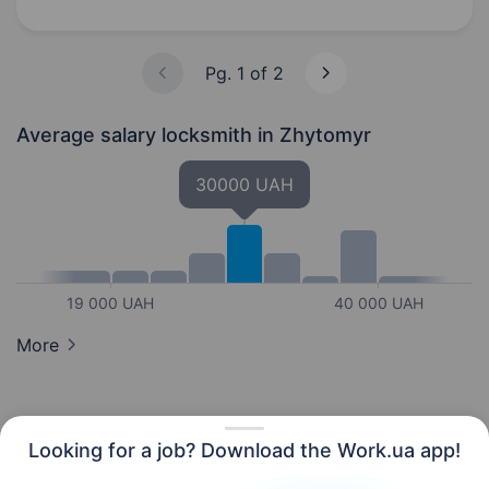
Зручний спецодяг Безкоштовні…
Pg. 1 of 2
Average salary locksmith
in Zhytomyr
30000 UAH
19 000 UAH
40 000 UAH
More
Looking for a job? Download the Work.ua app!
English