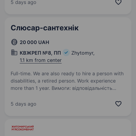
робочий день (08.30−17.30) з понеділка по
5 days ago
п’ятницю; корпоративний підвіз (адреса
заводу с…
Слюсар-сантехнік
20 000 UAH
КВЖРЕП №8, ПП
Zhytomyr,
1.1 km from center
Full-time. We are also ready to hire a person with
disabilities, a retired person. Work experience
more than 1 year. Вимоги: відповідальність
Умови роботи: понеділок-п'ятниця з 8−00 год
до 17−00 год, обідня перерва з 12−00 год
5 days ago
до 13−00год, субота, неділя вихідні Обов’язки:
обслуговування та ремонт інженерних мереж
в житлових будинках,…