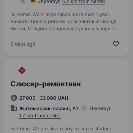
Zhytomyr,
5.2 km from center
Full-time. Work experience more than 1 year.
Вимоги: Досвід роботи на аналогічній посаді.
Умови: Офіційне працевлаштування з першого
робочого дня; Графік роботи: пн-пт 8:00—
17:00; Виплата заробітної плати 2 рази в
5 days ago
місяць; Зручний спецодяг; Безкоштовні…
Слюсар-ремонтник
27 000 – 33 000 UAH
Житомирські ласощі, АТ
Zhytomyr,
1.7 km from center
Full-time. We are also ready to hire a student.