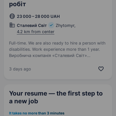
робіт
23 000 – 28 000 UAH
Сталевий Світ
Zhytomyr,
4.2 km from center
Full-time. We are also ready to hire a person with
disabilities. Work experience more than 1 year.
Виробнича компанія «Сталевий Світ»
запрошує спеціаліста на вакансію «СЛЮСАР
З МЕХАНОСКЛАДАЛЬНИХ РОБІТ»
3 days ago
Ми виробнича компанія, надаємо послуги
з обробки та покриття листового металу
а також виготовлення виробів під…
Your resume — the first step
to
a new job
It takes no more than 3 minutes