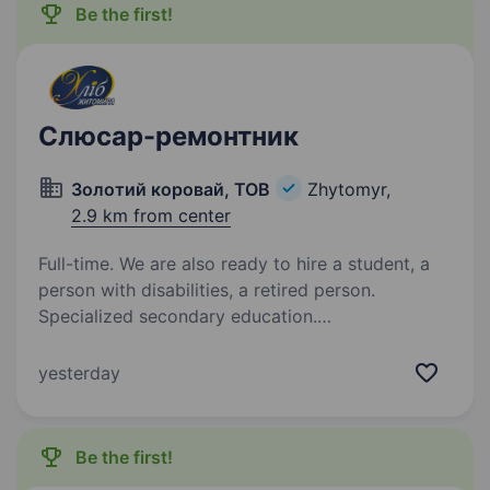
Be the first!
Слюсар-ремонтник
Золотий коровай, ТОВ
Zhytomyr,
2.9 km from center
Full-time. We are also ready to hire a student, a
person with disabilities, a retired person.
Specialized secondary education.
Житомирський хлібзавод ТОВ «Золотий
коровай» лідер в галузі виробництва
yesterday
та продажу хлібобулочних виробів запрошує
на роботу слюсаря-ремонтника!
Ми пропонуємо:: понеділок-п'ятниця
Be the first!
з 08.30−17.00 або змінний графік…