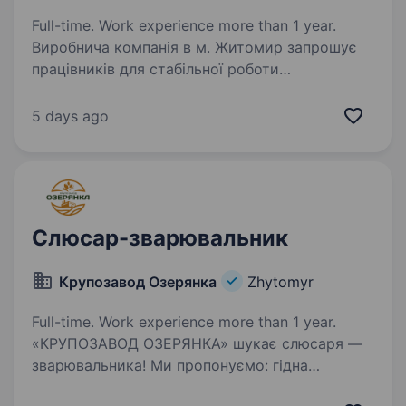
Full-time. Work experience more than 1 year.
Виробнича компанія в м. Житомир запрошує
працівників для стабільної роботи
на виробництві. Що ти будеш робити: Збирати
та ремонтувати радіоелектронну апаратуру і
5 days ago
прилади відповідно до технічної документації;
…
Слюсар-зварювальник
Крупозавод Озерянка
Zhytomyr
Full-time. Work experience more than 1 year.
«КРУПОЗАВОД ОЗЕРЯНКА» шукає слюсаря —
зварювальника! Ми пропонуємо: гідна
та своєчасна оплата праці; 8-ми годинний