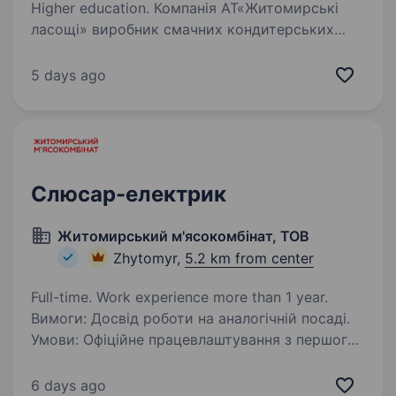
Higher education. Компанія АТ«Житомирські
ласощі» виробник смачних кондитерських
виробів, шукаємо кваліфікованого слюсаря-
ремонтника. Обов’язки: Здійснювати планове
5 days ago
технічне обслуговування та налагодження
обладнання для виробництва…
Слюсар-електрик
Житомирський м'ясокомбінат, ТОВ
Zhytomyr,
5.2 km from center
Full-time. Work experience more than 1 year.
Вимоги: Досвід роботи на аналогічній посаді.
Умови: Офіційне працевлаштування з першого
робочого дня Графік роботи — пн-пт 8.00 —
17:00 Виплата заробітної плати 2 рази в місяць
6 days ago