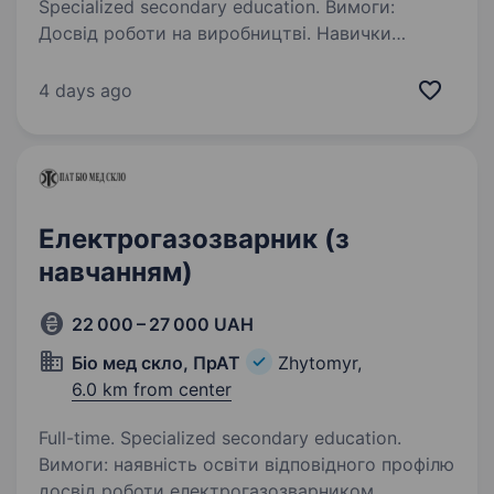
Specialized secondary education. Вимоги:
Досвід роботи на виробництві. Навички
роботи з компресорним, вакуумним,
насосним, газовим обладнанням. Уміння
4 days ago
обслуговування і ремонту транспортних,
вентиляційних і газових систем. Умови
роботи:…
Електрогазозварник (з
навчанням)
22 000 – 27 000 UAH
Біо мед скло, ПрАТ
Zhytomyr,
6.0 km from center
Full-time. Specialized secondary education.
Вимоги: наявність освіти відповідного профілю
досвід роботи електрогазозварником