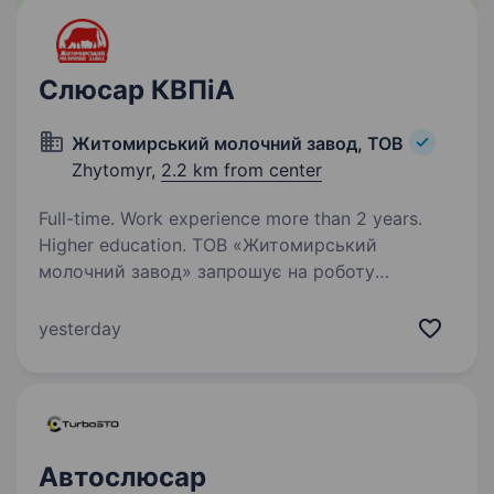
Слюсар КВПіА
Житомирський молочний завод, ТОВ
Zhytomyr,
2.2 km from center
Full-time. Work experience more than 2 years.
Higher education. ТОВ «Житомирський
молочний завод» запрошує на роботу
Слюсаря КВПіА. Вимоги: Знання
електротехніки; Знання елементарної бази
yesterday
автоматичних систем; Вміння читати схеми;
Знання способів захисту від перенапруги;…
Автослюсар