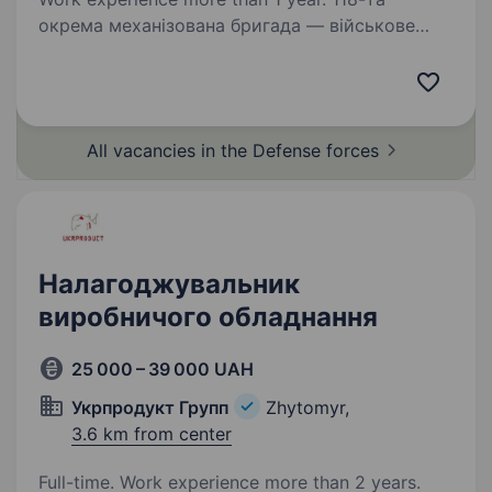
окрема механізована бригада — військове
з‘єднання механізованих військ у складі
Сухопутних військ Збройних Сил України.
Частини бригади залучені на напрямках на
півдні. Обов’язки забезпечення перевезення…
All vacancies in the Defense
forces
Налагоджувальник
виробничого обладнання
25 000 – 39 000 UAH
Укрпродукт Групп
Zhytomyr,
3.6 km from center
Full-time. Work experience more than 2 years.