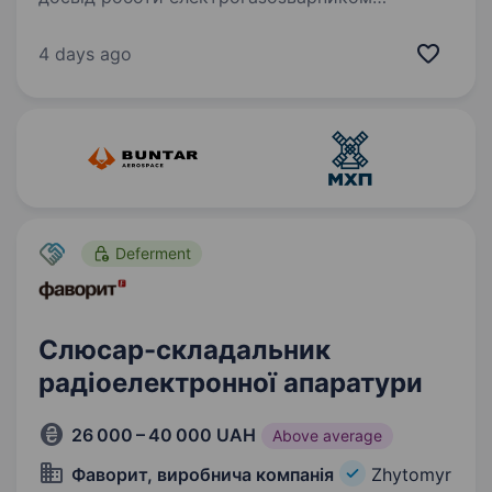
вітається вміння користуватись
вимірювальними приладами та кресленнями
4 days ago
готовність виконувати роботи слюсаря-
інструментальника…
Deferment
Слюсар-складальник
радіоелектронної апаратури
26 000 – 40 000 UAH
Above average
Фаворит, виробнича компанія
Zhytomyr