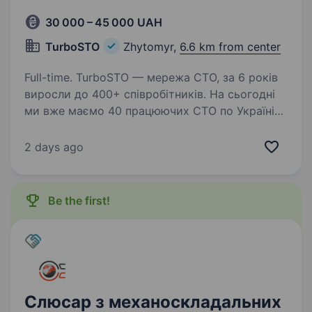
30 000 – 45 000 UAH
TurboSTO
Zhytomyr,
6.6 km from center
Full-time. TurboSTO — мережа СТО, за 6 років
виросли до 400+ співробітників. На сьогодні
ми вже маємо 40 працюючих СТО по Україні
та продовжуємо відкривати нові сервіси.
Наша суперсила — ремонт турбін та паливних
2 days ago
систем. Обов’язки:…
Be the first!
Слюсар з механоскладальних