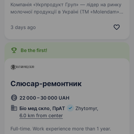
Компанія «Укрпродукт Груп» — лідер на ринку
молочної продукції в Україні (ТМ «Molendam»,
ТМ «Наш Молочник») у зв’язку з розширенням
виробництва в м.Житомир, запрошує
3 days ago
на роботу налагоджувальника виробничого
обладнання…
Be the first!
Слюсар-ремонтник
22 000 – 30 000 UAH
Біо мед скло, ПрАТ
Zhytomyr,
6.0 km from center
Full-time. Work experience more than 1 year.