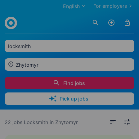
For employers
English
locksmith
Zhytomyr
Find jobs
Pick up jobs
22 jobs
Locksmith in Zhytomyr