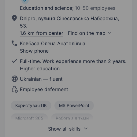
Education and science
;
10–50 employees
Dnipro, вулиця Січеславська Набережна,
53.
1.6 km from center
Find on the map
Ковбаса Олена Анатоліївна
Show phone
Full-time. Work experience more than 2 years.
Higher education.
Ukrainian — fluent
Employee deferment
Користувач ПК
MS PowerPoint
Microsoft 365
Робота з дітьми
Show all skills
Відповідальність
Пунктуальність