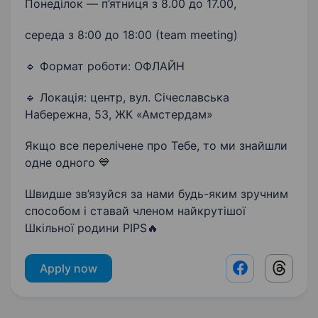
Понеділок — п’ятниця з 8.00 до 17.00,
середа з 8:00 до 18:00 (team meeting)
🔹 Формат роботи: ОФЛАЙН
🔹 Локація: центр, вул. Січеславська
Набережна, 53, ЖК «Амстердам»
Якщо все перелічене про Тебе, то ми знайшли
одне одного 💙
Швидше зв’язуйся за нами будь-яким зручним
способом і ставай членом найкрутішої
Шкільної родини PIPS🔥
Apply now
Facebook shar
Threads