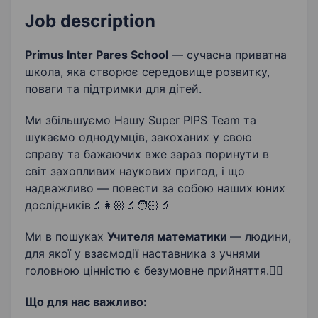
Викладання математики
Job description
Primus Inter Pares School
— сучасна приватна
школа, яка створює середовище розвитку,
поваги та підтримки для дітей.
Ми збільшуємо Нашу Super PIPS Team та
шукаємо однодумців, закоханих у свою
справу та бажаючих вже зараз поринути в
світ захопливих наукових пригод, і що
надважливо — повести за собою наших юних
дослідників🔬👩🏼‍🔬🧑🏻‍🔬
Ми в пошуках
Учителя математики
— людини,
для якої у взаємодії наставника з учнями
головною цінністю є безумовне прийняття.👌🏻
Що для нас важливо: