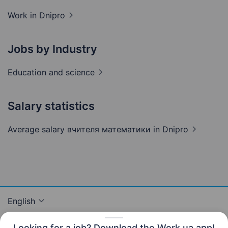
Work in
Dnipro
Jobs by Industry
Education and
science
Salary statistics
Average salary вчителя математики
in Dnipro
English
Looking for a job? Download the Work.ua app!