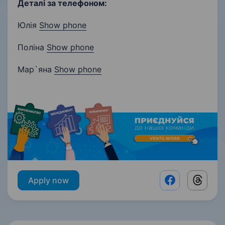
Деталі за телефоном:
Юлія
Show phone
​Поліна
Show phone
Мар`яна
Show phone
Apply now
Facebook shar
Threads