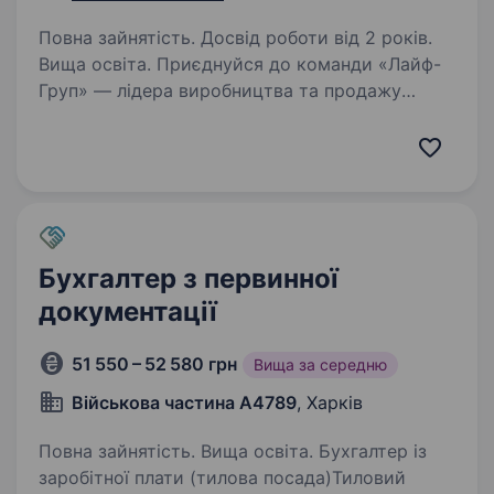
Повна зайнятість. Досвід роботи від 2 років.
Вища освіта. Приєднуйся до команди «Лайф-
Груп» — лідера виробництва та продажу
високоякісних товарів для домашніх
улюбленців. У зв’язку з розширенням штату,
відкриваємо вакансію «Бухгалтера» у
фінансовому департаменті компанії…
Бухгалтер з первинної
документації
51 550 – 52 580 грн
Вища за середню
Військова частина А4789
, Харків
Повна зайнятість. Вища освіта. Бухгалтер із
заробітної плати (тилова посада)Тиловий