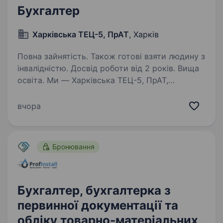
Бухгалтер
Харківська ТЕЦ-5, ПрАТ
, Харків
Повна зайнятість. Також готові взяти людину з
інвалідністю. Досвід роботи від 2 років. Вища
освіта. Ми — Харківська ТЕЦ-5, ПрАТ,
компанія з важливою місією — забезпечувати
електроенергією та теплом побутових,
вчора
промислових та бюджетних споживачів
у Харкові та регіоні. Запрошуємо до нашої
команди бухгалтера, який…
Бронювання
Бухгалтер, бухгалтерка з
первинної документації та
обліку товарно-матеріальних