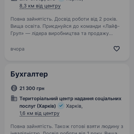
8,3 км від центру
Повна зайнятість. Досвід роботи від 2 років.
Вища освіта. Приєднуйся до команди «Лайф-
Груп» — лідера виробництва та продажу
високоякісних товарів для домашніх
улюбленців. У зв’язку з розширенням штату,
вчора
відкриваємо вакансію «Бухгалтера роздрібної
торгівлі» у фінансовому…
Бухгалтер
21 300 грн
Територіальний центр надання соціальних
послуг (Харків)
Харків,
1,6 км від центру
Повна зайнятість. Також готові взяти людину з
інвалідністю. Досвід роботи від 1 року. Вища