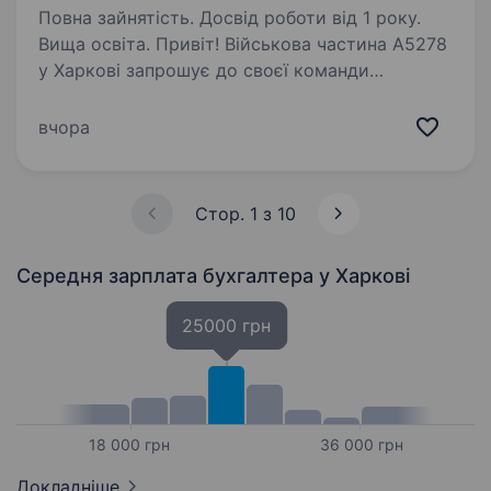
Повна зайнятість. Досвід роботи від 1 року.
Вища освіта. Привіт! Військова частина А5278
у Харкові запрошує до своєї команди
відповідального та уважного бухгалтера-
казначея. Якщо ти хочеш працювати
вчора
у стабільній організації, де твоя праця буде
важливою та цінною, ця можливість…
Стор. 1 з 10
Середня зарплата бухгалтера
у Харкові
25000 грн
18 000 грн
36 000 грн
Докладніше