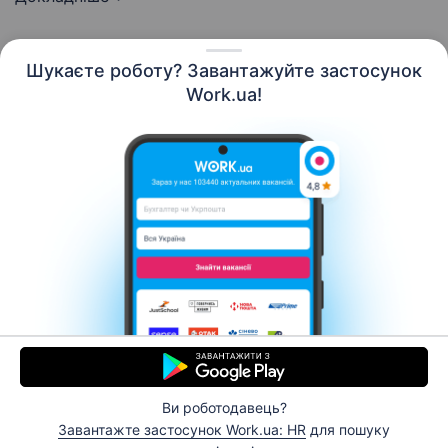
Шукаєте роботу? Завантажуйте застосунок
Work.ua!
Українська
Ресурси
Контакти
Про нас
Кар’єра
Новини Work.ua
Допомога
Умови використання
Роботодавцю
Ви роботодавець?
© 2006–2026 Work.ua. Сервіс пошуку роботи №1 в
Завантажте застосунок Work.ua: HR
для пошуку
Україні.