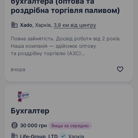
бухгалтера (оптова та
роздрібна торгівля паливом)
Xado
, Харків,
3,8 км від центру
Повна зайнятість. Досвід роботи від 2 років.
Наша компанія — здійснює оптову
та роздрібну торгівлю (АЗС)
нафтопродуктами. Обов’язкова вимога —
знання та практичний досвід роботи в 1С,
вчора
М.Е.DOC, Електронний кабінет. Знання касової
дисципліни. Потрібна Людина…
Бухгалтер
30 000 грн
Вища за середню
Life-Group, LTD
Харків,