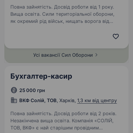
Повна зайнятість. Досвід роботи від 1 року.
Вища освіта. Сили територіальної оборони,
як окремий рід військ, нищать ворога від
початку повномасштабного вторгнення.
Підрозділи розширюються, тому шукаємо
спеціалістів на посаду Бухгалтера Сили ТрО.
https://forms.gle/MV3NNm767JGfCvY88…
Усі вакансії Сил
Оборони
Бухгалтер-касир
25 000 грн
ВКФ Солій, ТОВ
, Харків,
1,3 км від центру
Повна зайнятість. Досвід роботи від 2 років.
Незакінчена вища освіта. Компанія «СОЛІЙ,
ТОВ, ВКФ» є най старішим провідним