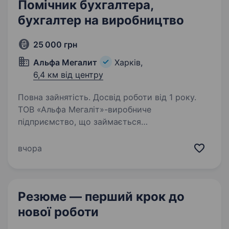
Помічник бухгалтера,
бухгалтер на виробництво
25 000 грн
Альфа Мегалит
Харків,
6,4 км від центру
Повна зайнятість. Досвід роботи від 1 року.
ТОВ «Альфа Мегаліт»-виробниче
підприємство, що займається
металообробкою, запрошує на роботу
бухгалтера. Графік роботи: Пн-Пт 08.00−16.30
вчора
Місцезнаходження: вул. Киргизька, 19 (р-н
аквапарка «Джунглі»). За детальною…
Резюме — перший крок
до
нової роботи