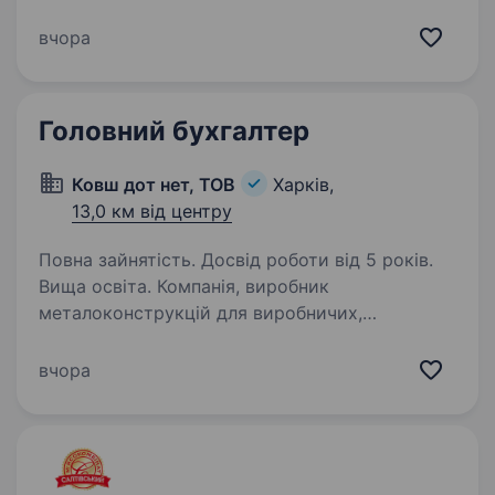
дистриб’ютером та виробником, швейного
обладнання в місті Харків. Ми шукаємо в свою
вчора
команду відповідального та досвідченого
Бухгалтера-касира. Що ви будете робити:…
Головний бухгалтер
Ковш дот нет, ТОВ
Харків,
13,0 км від центру
Повна зайнятість. Досвід роботи від 5 років.
Вища освіта. Компанія, виробник
металоконструкцій для виробничих,
складських та логістичних цілей (ковші,
подовжувачі для навантажувачів і т.п.)
вчора
Сьогодні наша продукція користується
попитом у європейських країнах (Франція,
Німеччина,…