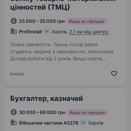
цінностей (ТМЦ)
25 000 – 35 000 грн
Вища за середню
ProfInstall
Харків,
2,1 км від центру
Повна зайнятість. Також готові взяти
студента, людину з інвалідністю, пенсіонера.
Досвід роботи від 2 років. Вища освіта.
Бухгалтер (ка) з первинної документації
та обліку товарно-матеріальних цінностей
вчора
(ТМЦ)БІЛЬШЕ ПРО НАС:Сайт компаніїFacebook
сторінкаМи щиро вдячні ветеранам і
ветеранкам за Ваш внесок у Перемогу
Бухгалтер, казначей
України. Якщо ця вакансія…
30 000 – 60 000 грн
Вища за середню
Військова частина А5278
Харків