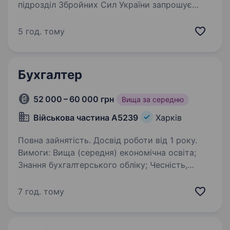
підрозділ Збройних Сил України запрошує
на роботу бухгалтера із заробітної плати.
Робота здійснюється у тиловому підрозділі
5 год. тому
без участі в бойових діях. Розглядаємо…
Бухгалтер
52 000 – 60 000 грн
Вища за середню
Військова частина А5239
Харків
Повна зайнятість. Досвід роботи від 1 року.
Вимоги: Вища (середня) економічна освіта;
Знання бухгалтерського обліку; Чесність,
дисциплінованість та висока моральна
стійкість; Відповідальність, організованість
7 год. тому
та уважність до деталей; Навички роботи…