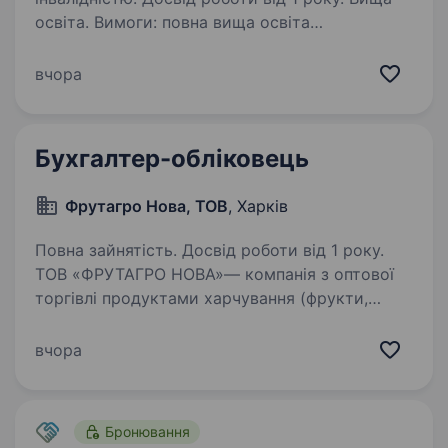
освіта. Вимоги: повна вища освіта
відповідного напрямку, досвід роботи
в бюджеті. Умови праці: пн-чт 8−17, пт 8−15.45,
вчора
сб, вс — вихідні, повний соц. пакет. Пільга
на оплату комунальних послуг. Обов’язки:
Облік основних…
Бухгалтер-обліковець
Фрутагро Нова, ТОВ
, Харків
Повна зайнятість. Досвід роботи від 1 року.
ТОВ «ФРУТАГРО НОВА»— компанія з оптової
торгівлі продуктами харчування (фрукти,
овочі та продовольча група), запрошує
до команди Бухгалтера-обліковця.
вчора
Що входитиме до твоїх обов’язків: Облік
первинних документів…
Бронювання