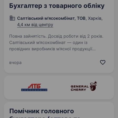
Бухгалтер з товарного обліку
Салтівський м'ясокомбінат, ТОВ
, Харків,
4,4 км від центру
Повна зайнятість. Досвід роботи від 2 років.
Салтівський м’ясокомбінат — один із
провідних виробників м’ясної продукції
в Україні, запрошує до своєї команди
бухгалтера. Ми пропонуємо: офіційне
вчора
працевлаштування; стабільну та своєчасну
виплату заробітної…
Помічник головного