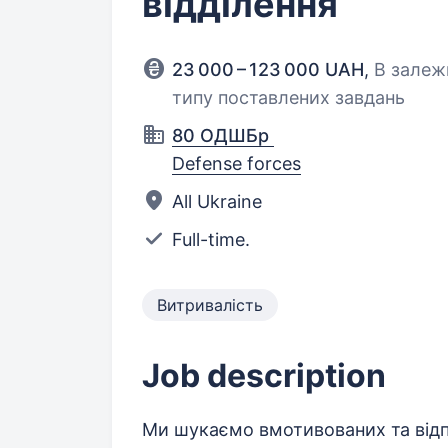
відділення
23 000 – 123 000 UAH
,
В залеж
типу поставлених завдань
80 ОДШБр
Defense forces
All Ukraine
Full-time.
Витривалість
Job description
Ми шукаємо вмотивованих та відп