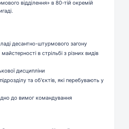
ового відділення» в 80-тій окремій
гаді.
кладі десантно-штурмового загону
 майстерності в стрільбі з різних видів
ькової дисципліни
ідрозділу та об'єктів, які перебувають у
відно до вимог командування