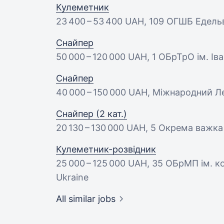
Кулеметник
23 400 – 53 400 UAH
, 109 ОГШБ Едельв
Снайпер
50 000 – 120 000 UAH
, 1 ОБрТрО ім. Іва
Снайпер
40 000 – 150 000 UAH
, Міжнародний Ле
Снайпер (2 кат.)
20 130 – 130 000 UAH
, 5 Окрема важка 
Кулеметник-розвідник
25 000 – 125 000 UAH
, 35 ОБрМП ім. к
Ukraine
All similar jobs