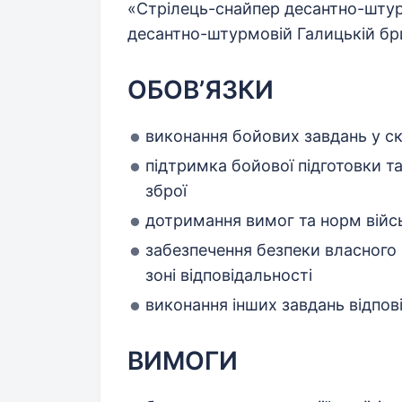
«Стрілець-снайпер десантно-штурм
десантно-штурмовій Галицькій бри
ОБОВ’ЯЗКИ
виконання бойових завдань у с
підтримка бойової підготовки та
зброї
дотримання вимог та норм війс
забезпечення безпеки власного п
зоні відповідальності
виконання інших завдань відпо
ВИМОГИ