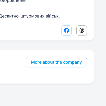
оздоровлення
 Десантно-штурмових військ.
Facebook share lin
Threads sha
More about the company