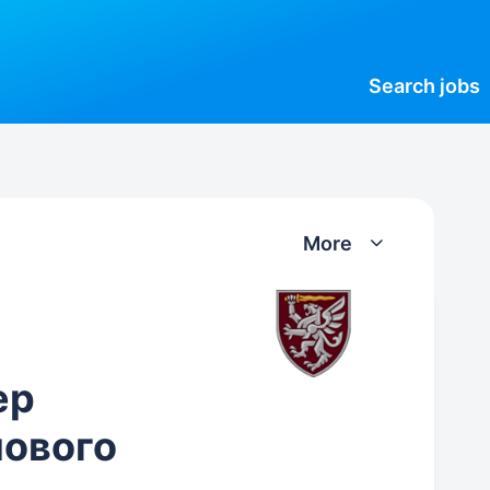
Search
jobs
More
ер
ового