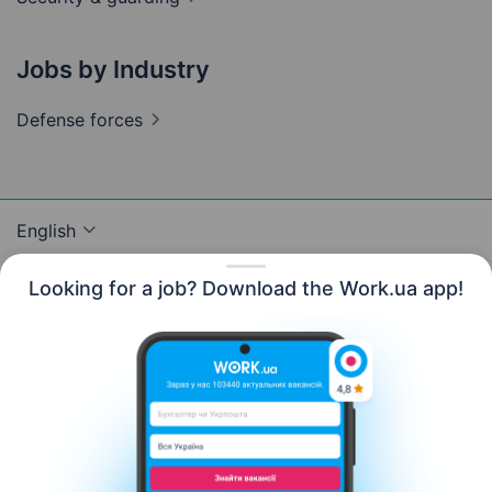
Jobs by Industry
Defense
forces
English
Looking for a job? Download the Work.ua app!
Resources
Contact us
About us
Сareer
Work.ua news
Help
Terms of use