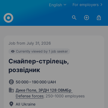
For employers
English
Work.ua
Job from July 31, 2026
Currently viewed by 1 job seeker
Снайпер-стрілець,
розвідник
50 000 – 190 000 UAH
Дике Поле, ЗРДН 128 ОВМБр
Defense forces
;
250–1000 employees
All Ukraine