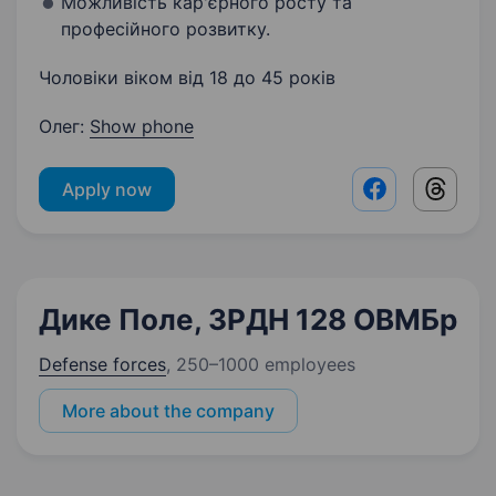
Можливість кар'єрного росту та
професійного розвитку.
Чоловіки віком від 18 до 45 років
Олег:
Show phone
Apply now
Facebook shar
Threads
Дике Поле, ЗРДН 128 ОВМБр
Defense forces
,
250–1000 employees
More about the company