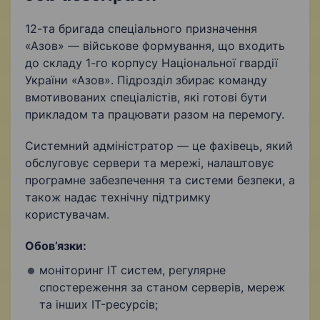
Адміністративна робота
Налаштування ПЗ
12-та бригада спеціального призначення
«Азов» — військове формування, що входить
Налаштування мережевого обладнання
до складу 1-го корпусу Національної гвардії
України «Азов». Підрозділ збирає команду
Ведення документації
вмотивованих спеціалістів, які готові бути
Налаштування антивірусного захисту
прикладом та працювати разом на перемогу.
Технічна підтримка користувачів
Системний адміністратор — це фахівець, який
обслуговує сервери та мережі, налаштовує
Підбір персоналу
програмне забезпечення та системи безпеки, а
також надає технічну підтримку
Налаштування маршрутизаторів
користувачам.
Резервне копіювання
Обов’язки:
Знання мережевих протоколів
LAN
моніторинг IT систем, регулярне
спостереження за станом серверів, мереж
Налаштування комутаторів
Продуктивність
та інших IT-ресурсів;
Мережева безпека