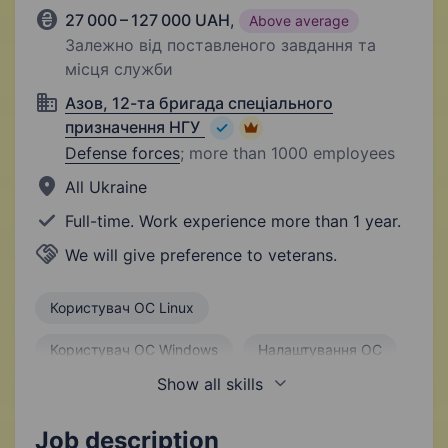
27 000 – 127 000 UAH
,
Above average
Залежно від поставленого завдання та
місця служби
Азов, 12-та бригада спеціального
призначення НГУ
Defense forces
;
more than 1000 employees
All Ukraine
Full-time. Work experience more than 1 year.
We will give preference to veterans.
Користувач ОС Linux
Користувач ОС Windows
Налаштування ОС
Show all skills
Системне адміністрування
Адміністрування локальної мережі
Job description