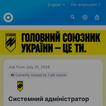
For employers
English
Work.ua
Job from July 31, 2026
Currently viewed by 1 job seeker
Системний адміністратор