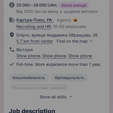
25 000 – 28 000 UAH
,
Above average
Від 1500 грн за зміну, є щоденні виплати
Кар'єра-Плюс, РА
,
Agency
Recruiting and HR
;
10–50 employees
Dnipro, вулиця Академіка Образцова, 2б.
5.7 km from center
Find on the map
Вікторія
Show phone
,
Show phone
,
Show phone
Full-time. Work experience more than 1 year.
Комунікабельність
Відповідальність
Проведення касових операцій
Show all skills
Інвентаризація
Контроль проведення інвентаризацій
Job description