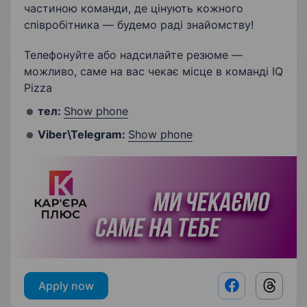
частиною команди, де цінують кожного
співробітника — будемо раді знайомству!
Телефонуйте або надсилайте резюме —
можливо, саме на вас чекає місце в команді IQ
Pizza
тел:
Show phone
Viber\Telegram:
Show phone
Apply now
Facebook shar
Threads