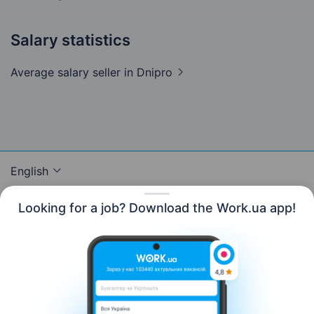
Salary statistics
Average salary seller
in Dnipro
English
Looking for a job? Download the Work.ua app!
Resources
Contact us
About us
Сareer
Work.ua news
Help
Terms of use