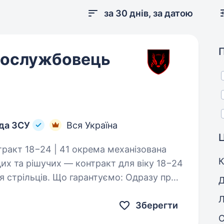
за 30 днів, за датою
овослужбовець
ада ЗСУ
Вся Україна
Ц
К
х та рішучих — контракт для віку 18−24
ьців. Що гарантуємо: Одразу при
Д
Л
Зберегти