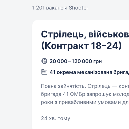
1 201 вакансія
Shooter
Стрілець, військ
(Контракт 18–24)
20 000 – 120 000 грн
41 окрема механізована бриг
Повна зайнятість. Стрілець — контракт 18−24 | 41 окрема механізована
бригада 41 ОМБр запрошує молоди
роки з привабливими умовами для стріл
підписанні — 200 000…
24 хв. тому