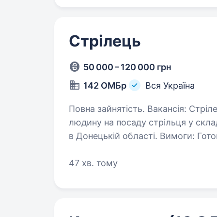
Стрілець
50 000 – 120 000 грн
142 ОМБр
Вся Україна
Повна зайнятість. Вакансія: Стрілець Ми шукаємо відповідальну та віддану
людину на посаду стрільця у скл
в Донецькій області. Вимоги: Готовність до виконання військових
обов’язків. Фізична…
47 хв. тому