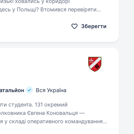
лизькі ховались у коридорі
десь у Польщі? Втомився перевіряти
ть…
Зберегти
батальйон
Вся Україна
нта. 131 окремий
полковника Євгена Коновальця —
ня у складі оперативного командування
йних Сил України. Вакансія також