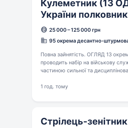
Кулеметник (13 ОД
України полковник
25 000 – 125 000 грн
95 окрема десантно-штурмова
Повна зайнятість. ОГЛЯД 13 окремий десантно-штурмовий батальйон
проводить набір на військову сл
частиною сильної та дисциплінов
працювати відповідально і служи
1 год. тому
Стрілець-зенітник