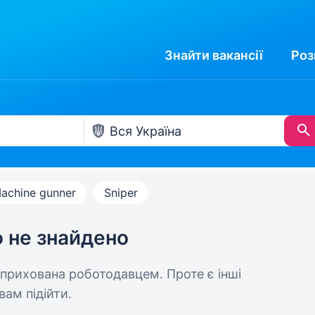
Знайти
вакансії
Роз
achine gunner
Sniper
ю не знайдено
 прихована роботодавцем. Проте є інші
вам підійти.