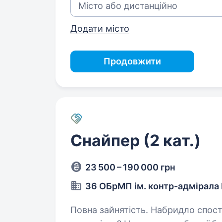
Додати місто
Продовжити
Снайпер (2 кат.)
23 500 – 190 000 грн
36 ОБрМП ім. контр-адмірала
Повна зайнятість. Набридло спостерігати, як ракети та шахеди руйнують