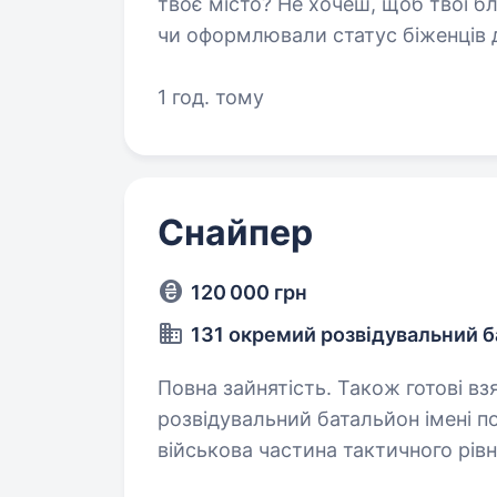
твоє місто? Не хочеш, щоб твої б
чи оформлювали статус біженців 
у ТГ-каналах, де сьогодні роздаю
1 год. тому
Снайпер
120 000 грн
131 окремий розвідувальний 
Повна зайнятість. Також готові взяти студе
розвідувальний батальйон імені 
військова частина тактичного рів
«Південь» Сухопутних військ Збро