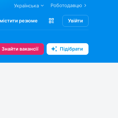
Роботодавцю
Українська
містити
резюме
Увійти
Знайти вакансії
Підібрати