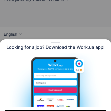
English
Looking for a job? Download the Work.ua app!
Resources
Contact us
About us
Сareer
Work.ua news
Help
Terms of use
For employers
© 2006–2026 Work.ua. Ukraine's #1 job service.