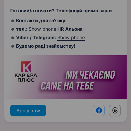
Готовий/а почати? Телефонуй прямо зараз:
Контакти для зв’язку:
тел.:
Show phone
HR Альона
Viber / Telegram:
Show phone
Будемо раді знайомству!
Apply now
Facebook shar
Threads