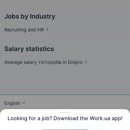
Jobs by Industry
Recruiting and
HR
Salary statistics
Average salary тістороба
in Dnipro
English
Looking for a job? Download the Work.ua app!