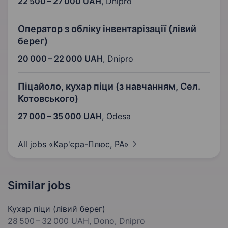
22 500 – 27 000 UAH
,
Dnipro
Оператор з обліку інвентарізації (лівий
берег)
20 000 – 22 000 UAH
,
Dnipro
Піцайоло, кухар піци (з навчанням, Сел.
Котовського)
27 000 – 35 000 UAH
,
Odesa
All jobs «Кар'єра-Плюс,
РА»
Similar jobs
Кухар піци (лівий берег)
28 500 – 32 000 UAH
, Dono, Dnipro