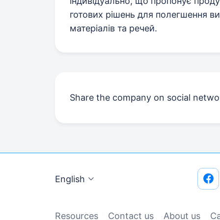
індивідуально, що пропонує проду
готових рішень для полегшення ви
матеріалів та речей.
Share the company on social netwo
English
Resources
Contact us
About us
Сa