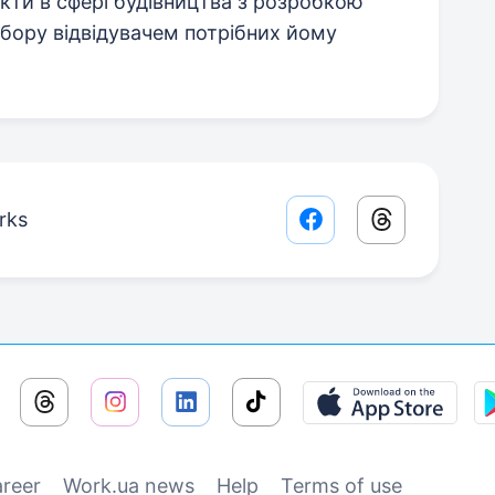
кти в сфері будівництва з розробкою
бору відвідувачем потрібних йому
rks
Facebook share lin
Threads sha
reer
Work.ua news
Help
Terms of use