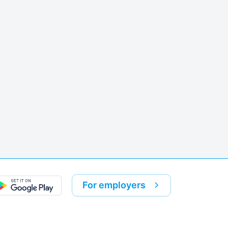
k
re link
For employers