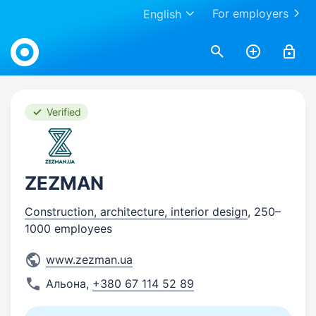
For employers
English
Work.ua
Verified
ZEZMAN
Construction, architecture, interior design
, 250–
1000 employees
www.zezman.ua
Альона
,
+380 67 114 52 89