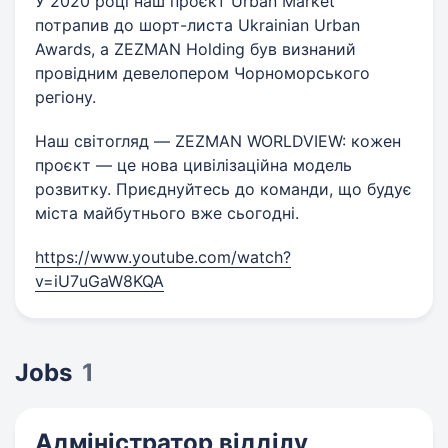
У 2020 році наш проєкт Urban Market
потрапив до шорт-листа Ukrainian Urban
Awards, а ZEZMAN Holding був визнаний
провідним девелопером Чорноморського
регіону.
Наш світогляд — ZEZMAN WORLDVIEW: кожен
проєкт — це нова цивілізаційна модель
розвитку. Приєднуйтесь до команди, що будує
міста майбутнього вже сьогодні.
https://www.youtube.com/watch?
v=iU7uGaW8KQA
Jobs
1
Адміністратор відділу