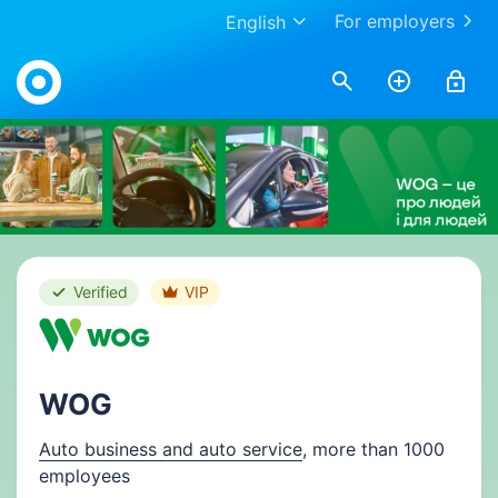
For employers
English
Work.ua
Verified
VIP
WOG
Auto business and auto service
, more than 1000
employees