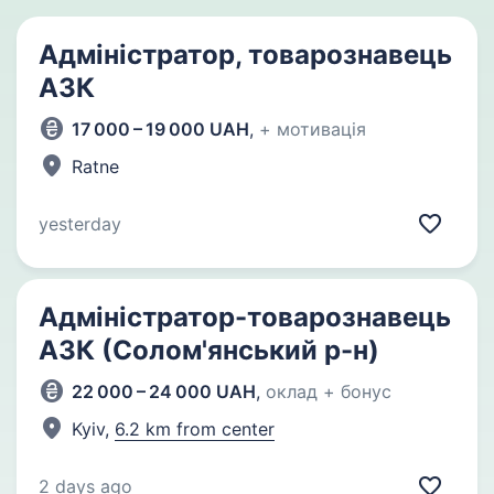
Адміністратор, товарознавець
АЗК
17 000 – 19 000 UAH
,
+ мотивація
Ratne
yesterday
Адміністратор-товарознавець
АЗК (Солом'янський р-н)
22 000 – 24 000 UAH
,
оклад + бонус
Kyiv,
6.2 km from center
2 days ago