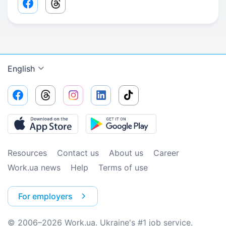
Facebook share link
Threads share link
English
Resources
Contact us
About us
Сareer
Work.ua news
Help
Terms of use
For employers
© 2006–2026 Work.ua. Ukraine's #1 job service.