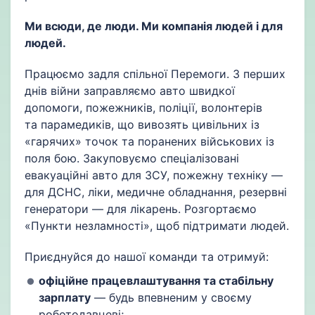
Ми всюди, де люди. Ми компанія людей і для
людей.
Працюємо задля спільної Перемоги. З перших
днів війни заправляємо авто швидкої
допомоги, пожежників, поліції, волонтерів
та парамедиків, що вивозять цивільних із
«гарячих» точок та поранених військових із
поля бою. Закуповуємо спеціалізовані
евакуаційні авто для ЗСУ, пожежну техніку —
для ДСНС, ліки, медичне обладнання, резервні
генератори — для лікарень. Розгортаємо
«Пункти незламності», щоб підтримати людей.
Приєднуйся до нашої команди та отримуй:
офіційне працевлаштування
та
стабільн
у
зарплат
у
— будь впевненим у своєму
роботодавцеві;