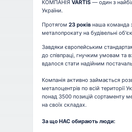
КОМПАНІЯ
VARTIS
— один з найбі
України.
Протягом
23 років
наша команда 
металопрокату на будівельні об'є
Завдяки європейським стандартам
до співпраці, гнучким умовам та 
вдалося стати надійним постачаль
Компанія активно займається роз
металоцентрів по всій території Ук
понад 3500 позицій сортаменту ме
на своїх складах.
За що НАС обирають
люди
: