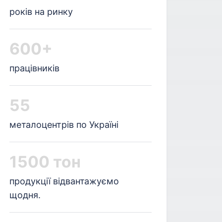
років на ринку
600+
працівників
55
металоцентрів по Україні
1500 тон
продукції відвантажуємо
щодня.