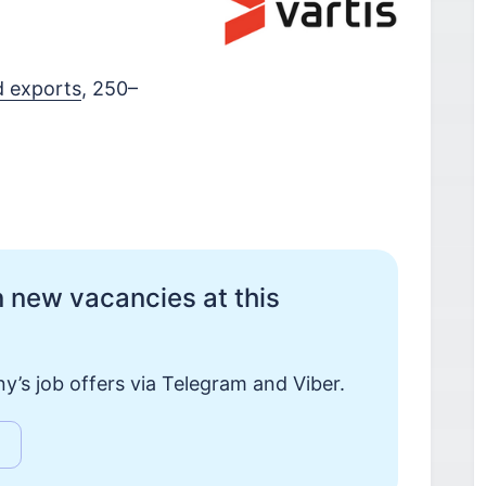
d exports
, 250–
 new vacancies at this
y’s job offers via Telegram and Viber.