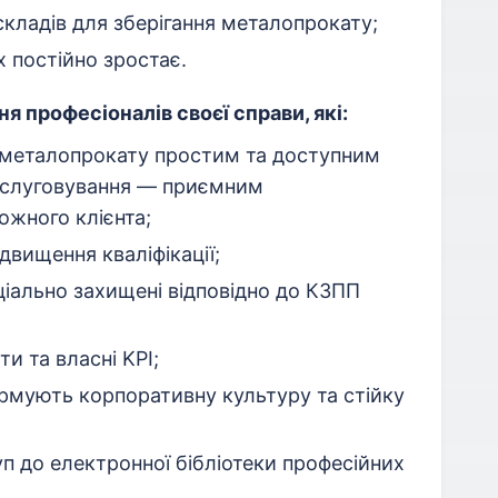
складів для зберігання металопрокату;
х постійно зростає.
 професіоналів своєї справи, які:
 металопрокату простим та доступним
обслуговування — приємним
жного клієнта;
двищення кваліфікації;
ціально захищені відповідно до КЗПП
ти та власні KPI;
ормують корпоративну культуру та стійку
 до електронної бібліотеки професійних