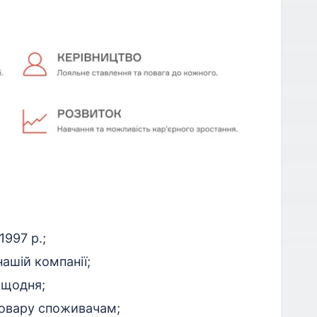
1997 р.;
ашій компанії;
 щодня;
товару споживачам;