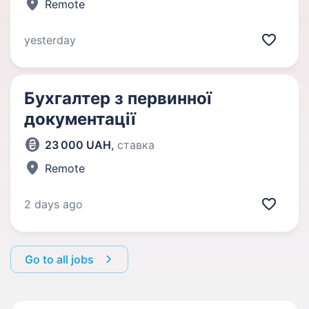
Remote
yesterday
Бухгалтер з первинної
документації
23 000 UAH
,
ставка
Remote
2 days ago
Go to all jobs