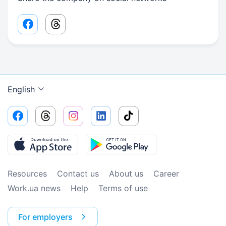
Facebook share link
Threads share link
English
Resources
Contact us
About us
Сareer
Work.ua news
Help
Terms of use
For employers