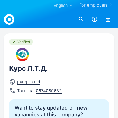
For employers
English
Work.ua
Verified
Курс Л.Т.Д.
purepro.net
Татьяна
,
0674089632
Want to stay updated on new
vacancies at this company?