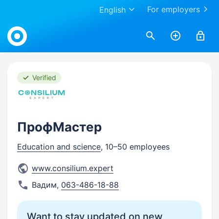
For employers
English
Work.ua
Verified
ПрофМастер
Education and science
, 10–50 employees
www.consilium.expert
Вадим
,
063-486-18-88
Want to stay updated on new