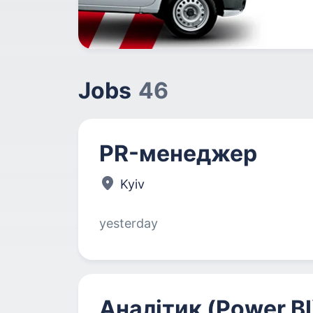
Jobs
46
PR-менеджер
Kyiv
yesterday
Аналітик (Power BI