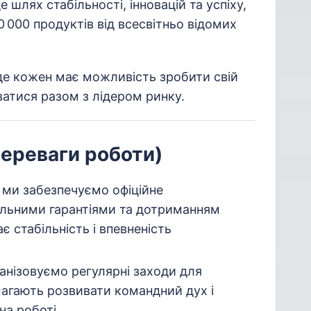
 шлях стабільності, інновацій та успіху,
 000 продуктів від всесвітньо відомих
де кожен має можливість зробити свій
ватися разом з лідером ринку.
ереваги роботи)
ми забезпечуємо офіційне
альними гарантіями та дотриманням
 стабільність і впевненість
анізовуємо регулярні заходи для
агають розвивати командний дух і
а роботі.