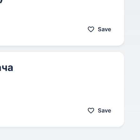
Save
ача
Save