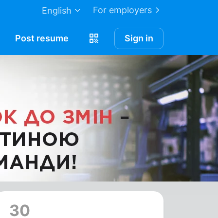
For employers
English
Post
resume
Sign in
30