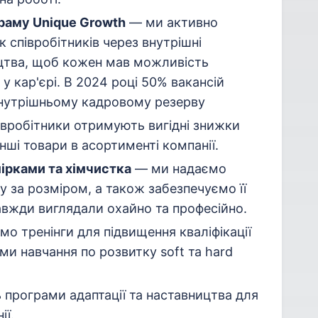
раму Unique Growth
— ми активно
 співробітників через внутрішні
цтва, щоб кожен мав можливість
 у кар'єрі. В 2024 році 50% вакансій
 внутрішньому кадровому резерву
івробітники отримують вигідні знижки
нші товари в асортименті компанії.
ірками та хімчистка
— ми надаємо
 за розміром, а також забезпечуємо її
авжди виглядали охайно та професійно.
о тренінги для підвищення кваліфікації
ми навчання по розвитку soft та hard
 програми адаптації та наставництва для
ії.