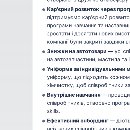
Кар'єрний розвиток через прог
підтримуємо кар'єрний розвиток
програми навчання та наставни
зростати і досягати нових висот
компанії були закриті завдяки
Знижки на автотовари
— усі сп
на автозапчастини, мастила та і
Уніформа за індивідуальними м
уніформу, що підходить кожному
хімчистку, щоб співробітники з
Внутрішнє навчання
— проводим
співробітників, створено програ
skills.
Ефективний онбординг
— діють
всіх нових співробітників компан