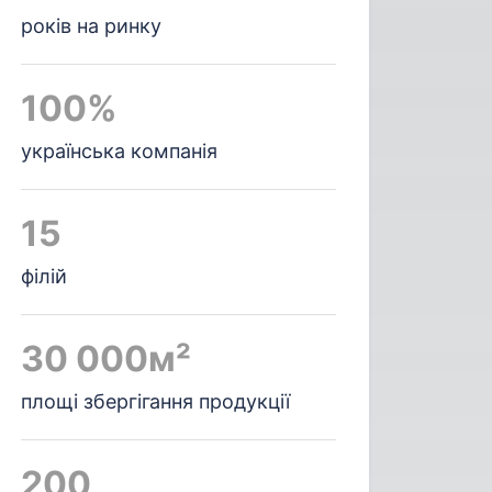
років на ринку
100%
українська компанія
15
філій
30 000м²
площі збергігання продукції
200