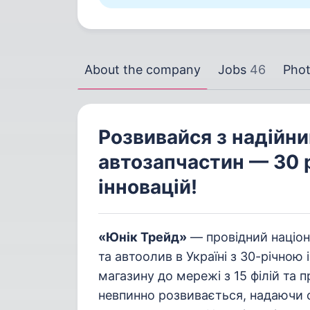
About the company
Jobs
46
Phot
Розвивайся з надійн
автозапчастин — 30 р
інновацій!
«Юнік Трейд»
— провідний націон
та автоолив в Україні з 30-річною 
магазину до мережі з 15 філій та п
невпинно розвивається, надаючи св