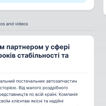
os and videos
им партнером у сфері
оків стабільності та
альний постачальник автозапчастин
історією. Від малого роздрібного
редставництв по всій країні. Компанія
оїм клієнтам якісні та надійні