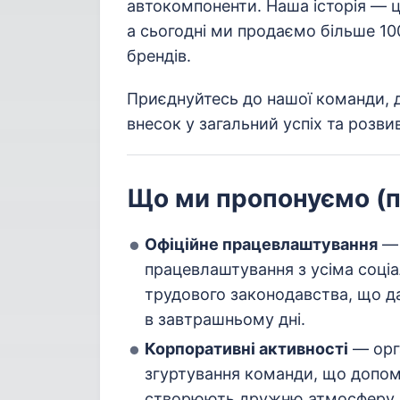
автокомпоненти. Наша історія — це
а сьогодні ми продаємо більше 100
брендів.
Приєднуйтесь до нашої команди, 
внесок у загальний успіх та розви
Що ми пропонуємо (п
Офіційне працевлаштування
— 
працевлаштування з усіма соці
трудового законодавства, що дає
в завтрашньому дні.
Корпоративні активності
— орг
згуртування команди, що допом
створюють дружню атмосферу н