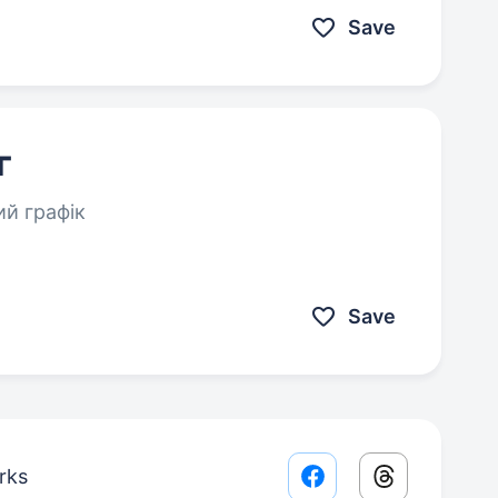
Save
г
й графік
Save
rks
Facebook share lin
Threads sha