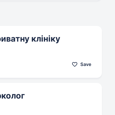
иватну клініку
Save
рколог