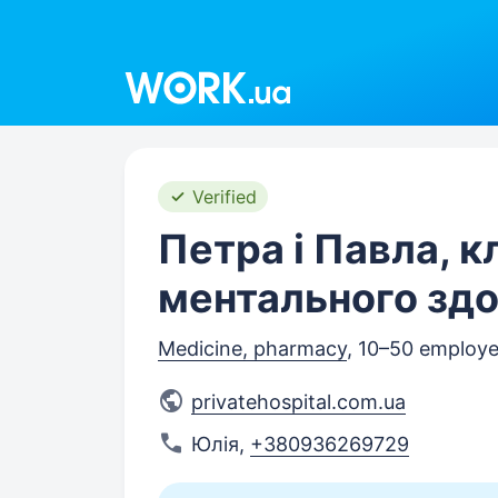
Work.ua
Verified
Петра і Павла, к
ментального здо
Medicine, pharmacy
, 10–50 employ
privatehospital.com.ua
Юлія
,
+380936269729