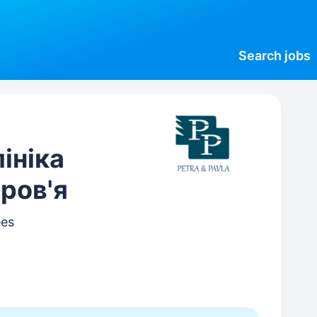
Search
jobs
лініка
ров'я
ees