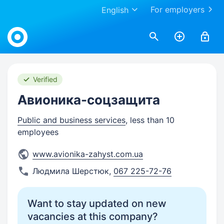
For employers
English
Work.ua
Verified
Авионика-соцзащита
Public and business services
, less than 10
employees
www.avionika-zahyst.com.ua
Людмила Шерстюк
,
067 225-72-76
Want to stay updated on new
vacancies at this company?