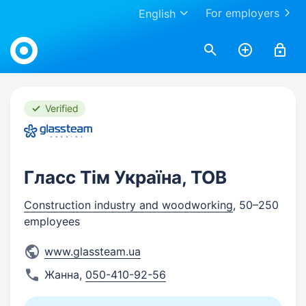
For employers
English
Work.ua
Verified
Гласс Тім Україна, ТОВ
Construction industry and woodworking
, 50–250
employees
www.glassteam.ua
Жанна
,
050-410-92-56