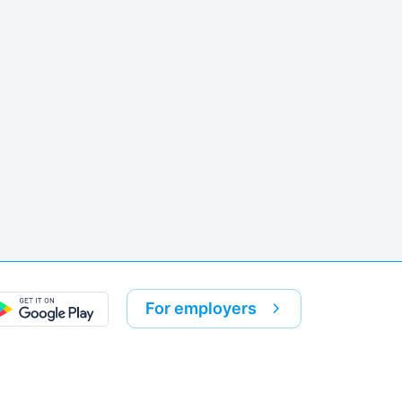
k
re link
For employers