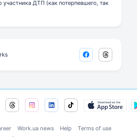
участника ДТП (как потерпевшего, так
rks
Facebook share lin
Threads sha
reer
Work.ua news
Help
Terms of use