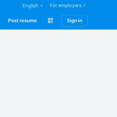
For employers
English
Post
resume
Sign in