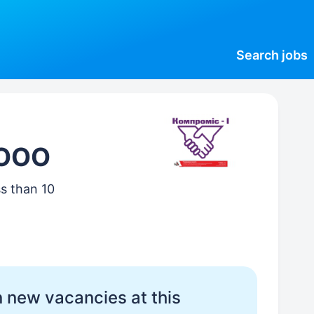
Search
jobs
 ООО
ss than 10
 new vacancies at this