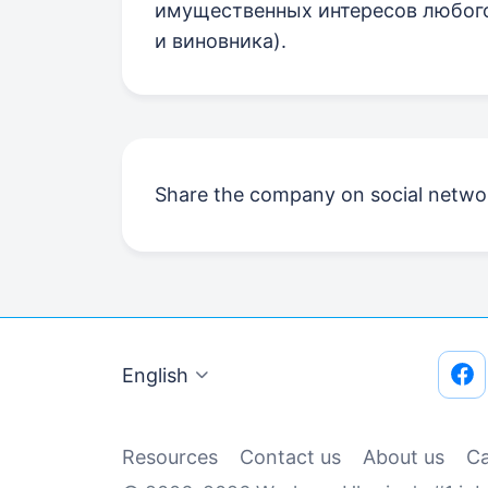
имущественных интересов любого 
и виновника).
Share the company on social netwo
English
Resources
Contact us
About us
Сa