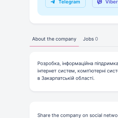
Telegram
Viber
About the company
Jobs
0
Розробка, iнформацiйна пiпдримка
iнтернет систем, комп'ютернi сис
в Закарпатськiй областi.
Share the company on social netwo