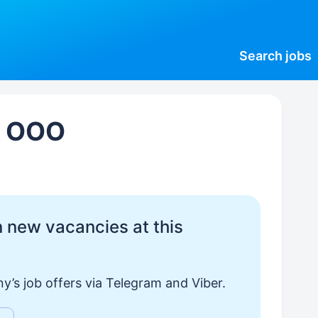
Search
jobs
, ООО
 new vacancies at this
y’s job offers via Telegram and Viber.