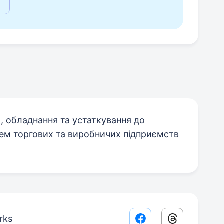
, обладнання та устаткування до
тем торгових та виробничих пiдприємств
rks
Facebook share lin
Threads sha