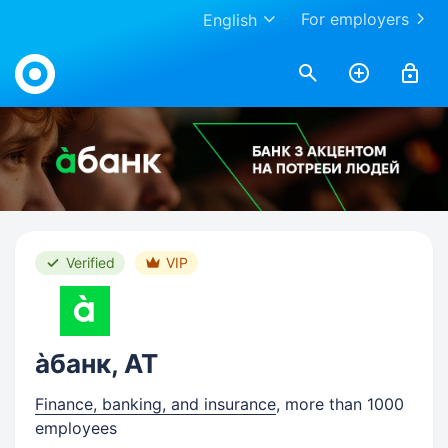
For employers
English
Work.ua
Verified
VIP
àбанк, АТ
Finance, banking, and insurance
, more than 1000
employees