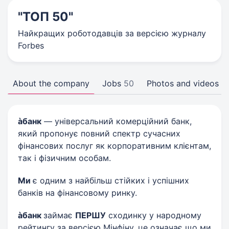
"ТОП 50"
Найкращих роботодавців за версією журналу
Forbes
About the company
Jobs
50
Photos and videos
àбанк
— універсальний комерційний банк,
який пропонує повний спектр сучасних
фінансових послуг як корпоративним клієнтам,
так і фізичним особам.
Ми
є одним з найбільш стійких і успішних
банків на фінансовому ринку.
àбанк
займає
ПЕРШУ
сходинку у народному
рейтингу за версією Мінфіну, це означає що ми