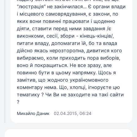
"люстрація" не закінчилася... Є органи влади
і місцевого самоврядування, є закони, по
яких вони повинні працювати і щоденно
діяти, ставити перед ними завдання /є
виконкоми, сесії, збори - кінець-кінців/,
питати владу, допомагати їй, бо та влада
дійсно якась нерозторопна, дивитися кого
вибираємо, коли приходить пора виборів,
воно й покращиться. Не все зразу, але
повинно бути в цьому напрямку. Щось я
замітив, що жодного україномовного
коментару нема. Що, хлопці, ігноруєте цю
тематику ? Чи Ви не заходите на такі сайти
?
Михайло Даник
02.04.2015, 06:24