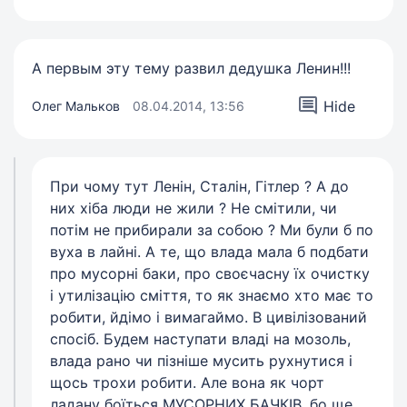
А первым эту тему развил дедушка Ленин!!!
Hide
Олег Мальков
08.04.2014, 13:56
При чому тут Ленін, Сталін, Гітлер ? А до
них хіба люди не жили ? Не смітили, чи
потім не прибирали за собою ? Ми були б по
вуха в лайні. А те, що влада мала б подбати
про мусорні баки, про своєчасну їх очистку
і утилізацію сміття, то як знаємо хто має то
робити, йдімо і вимагаймо. В цивілізований
спосіб. Будем наступати владі на мозоль,
влада рано чи пізніше мусить рухнутися і
щось трохи робити. Але вона як чорт
ладану боїться МУСОРНИХ БАЧКІВ, бо ще