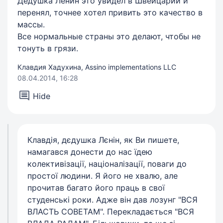
Дедушка Ленин это увидел в Швейцарии и
перенял, точнее хотел привить это качество в
массы.
Все нормальные страны это делают, чтобы не
тонуть в грязи.
Клавдия Хадухина, Assino implementations LLC
08.04.2014, 16:28
Hide
Клавдія, дєдушка Лєнін, як Ви пишете,
намагався донести до нас їдею
колективізації, націоналізації, поваги до
простої людини. Я його не хвалю, але
прочитав багато його праць в свої
студенські роки. Адже він дав лозунг "ВСЯ
ВЛАСТЬ СОВЕТАМ". Перекладається "ВСЯ