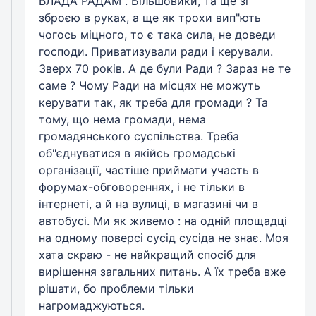
ВЛАДА РАДАМ". Більшовики, та ще зі
зброєю в руках, а ще як трохи вип"ють
чогось міцного, то є така сила, не доведи
господи. Приватизували ради і керували.
Зверх 70 років. А де були Ради ? Зараз не те
саме ? Чому Ради на місцях не можуть
керувати так, як треба для громади ? Та
тому, що нема громади, нема
громадянського суспільства. Треба
об"єднуватися в якійсь громадські
організації, частіше приймати участь в
форумах-обговореннях, і не тільки в
інтернеті, а й на вулиці, в магазині чи в
автобусі. Ми як живемо : на одній площадці
на одному поверсі сусід сусіда не знає. Моя
хата скраю - не найкращий спосіб для
вирішення загальних питань. А їх треба вже
рішати, бо проблеми тільки
нагромаджуються.