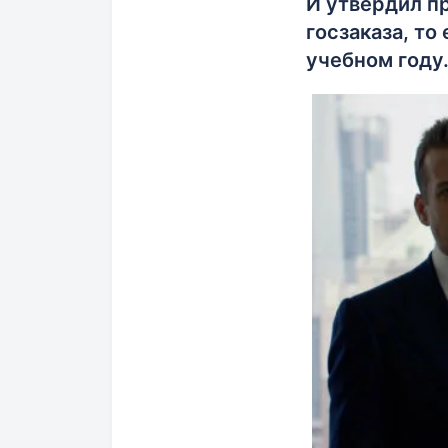
И утвердил п
госзаказа, т
учебном году