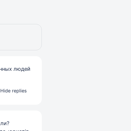
анных людей
Hide replies
али?