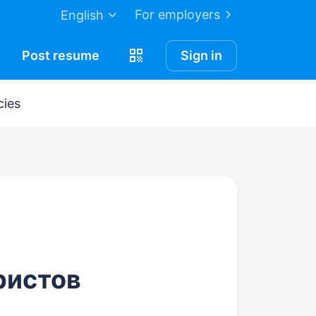
For employers
English
Post
resume
Sign in
cies
ристов