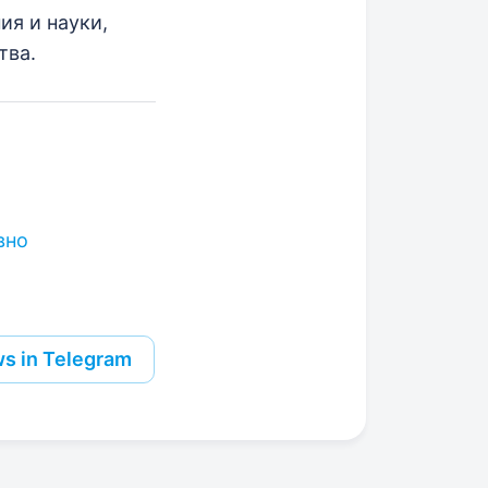
я и науки,
тва.
вно
s in Telegram