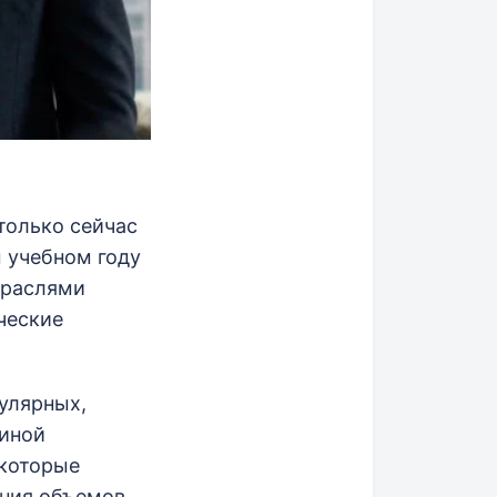
только сейчас
м учебном году
траслями
ческие
пулярных,
чиной
 которые
ения объемов