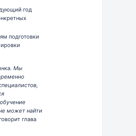
едующий год
онкретных
ям подготовки
тировки
ынка. Мы
временно
специалистов,
ся
 обучение
не может найти
 говорит глава