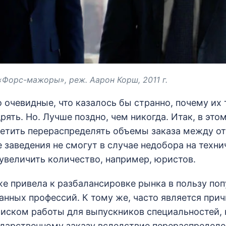
«Форс-мажоры», реж. Аарон Корш, 2011 г.
 очевидные, что казалось бы странно, почему их 
ять. Но. Лучше поздно, чем никогда. Итак, в это
етить перераспределять объемы заказа между о
е заведения не смогут в случае недобора на техни
увеличить количество, например, юристов.
же привела к разбалансировке рынка в пользу по
анных профессий. К тому же, часто является при
оиском работы для выпускников специальностей,
ударственному заказу вследствие перераспредел