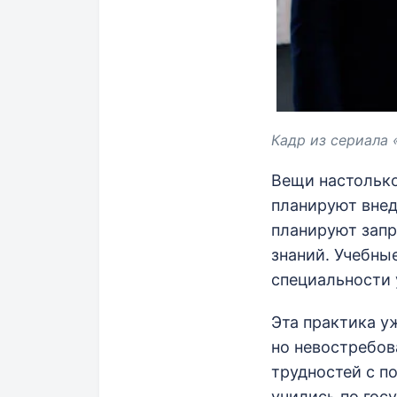
Кадр из сериала 
Вещи настолько
планируют внедр
планируют запр
знаний. Учебны
специальности 
Эта практика у
но невостребов
трудностей с п
учились по гос