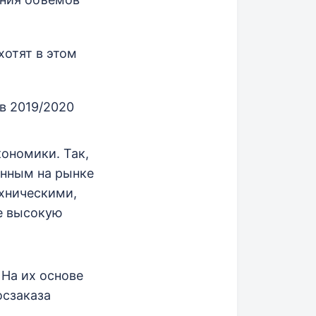
хотят в этом
в 2019/2020
ономики. Так,
анным на рынке
ехническими,
е высокую
 На их основе
осзаказа