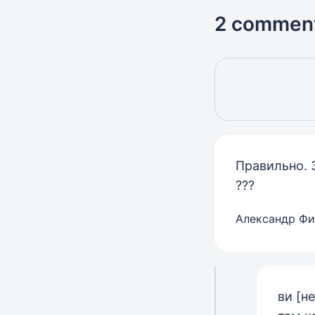
2 commen
Правильно. 
???
Александр Ф
ви [н