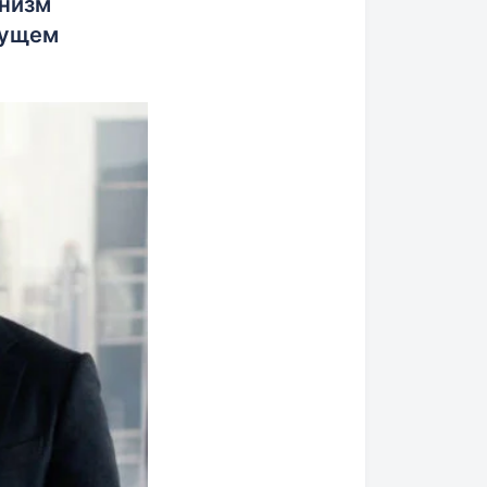
анизм
дущем