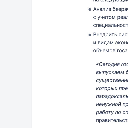
Анализ безра
с учетом реа
специальност
Внедрить сис
и видам экон
объемов госз
«Сегодня го
выпускаем б
существенно
которых пре
парадоксаль
ненужной пр
работу по с
правительст