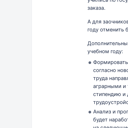
заказа.
А для заочнико
году отменить 
Дополнительные
учебном году:
Формировать 
согласно нов
труда направ
аграрными и 
стипендию и 
трудоустройс
Анализ и про
будет нарабо
на следующие