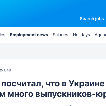
Search
jobs
les
Employment news
Salaries
Holidays
Agen
848
посчитал, что в Украине
м много выпускников-ю