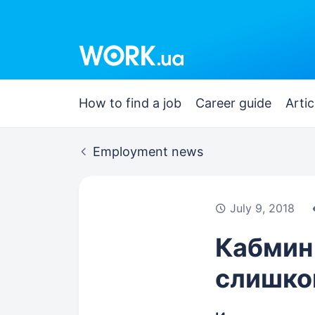
Work.ua
How to find a job
Career guide
Artic
Employment news
July 9, 2018
Кабмин 
слишко