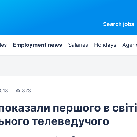
Search
jobs
les
Employment news
Salaries
Holidays
Agen
018
873
 показали першого в світ
ьного телеведучого