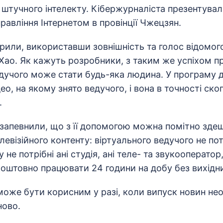
 штучного інтелекту. Кібержурналіста презентувал
правління Інтернетом в провінції Чжецзян.
или, використавши зовнішність та голос відомого 
Хао. Як кажуть розробники, з таким же успіхом 
едучого може стати будь-яка людина. У програму 
ео, на якому знято ведучого, і вона в точності ско
.
 запевнили, що з її допомогою можна помітно зде
евізійного контенту: віртуального ведучого не по
не потрібні ані студія, ані теле- та звукооператор
штовно працювати 24 години на добу без вихідних
 може бути корисним у разі, коли випуск новин не
ново.