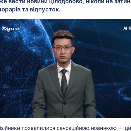
е вести новини цілодобово, ніколи не затина
норарів та відпусток.
візійники похвалилися сенсаційною новинкою — 