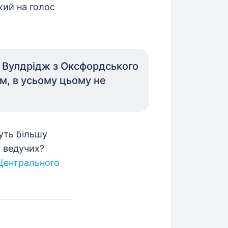
жий на голос
л Вулдрідж з Оксфордського
м, в усьому цьому не
уть більшу
х ведучих?
Центрального