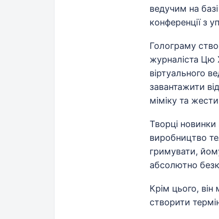
ведучим на базі
конференції з у
Голограму створ
журналіста Цю 
віртуального в
завантажити від
міміку та жести
Творці новинки
виробництво тел
гримувати, йому 
абсолютно безко
Крім цього, він
створити термі