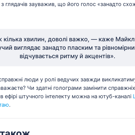
з глядачів зауважив, що його голос «занадто схо
ж кілька хвилин, доволі важко, — каже Майк
учий виглядає занадто пласким та рівномірни
відчувається ритму й акцентів».
 справжні люди у ролі ведучих завжди викликатим
 вважаєте? Чи здатні голограми замінити справжні
в ефірі штучного інтелекту можна на ютуб-каналі
таю
.
 також