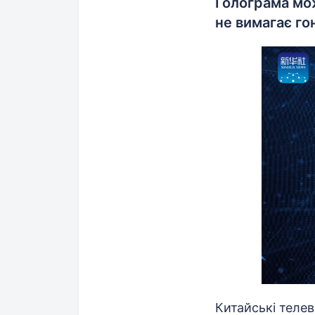
Голограма мож
не вимагає го
Китайські теле