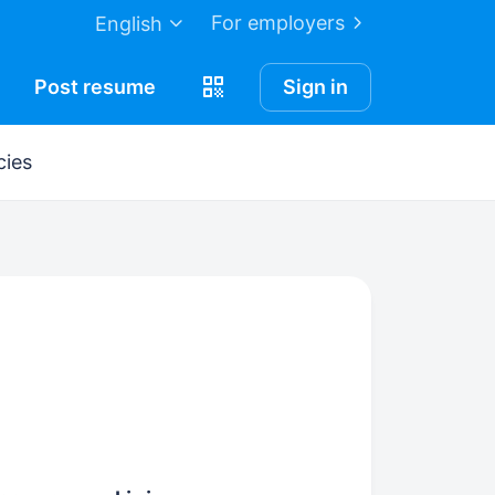
For employers
English
Post
resume
Sign in
cies
і