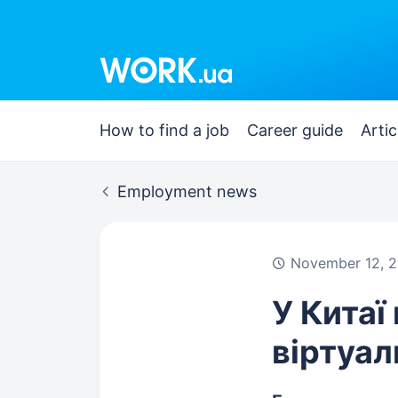
Work.ua
How to find a job
Career guide
Artic
Employment news
November 12, 2
У Китаї
віртуал