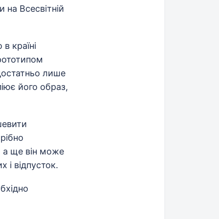
и на Всесвітній
в країні
прототипом
достатньо лише
піює його образ,
шевити
трібно
, а ще він може
 і відпусток.
обхідно