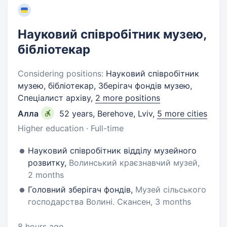
Науковий співробітник музею,
бібліотекар
Considering positions:
Науковий співробітник
музею, бібліотекар, Зберігач фондів музею,
Спеціалист архіву,
2 more positions
Алла
52 years
,
Berehove, Lviv
,
5 more cities
Higher education · Full-time
Науковий співробітник відділу музейного
розвитку,
Волинський краєзнавчий музей,
2 months
Головний зберігач фондів,
Музей сільського
господарства Волині. Скансен, 3 months
8 hours ago