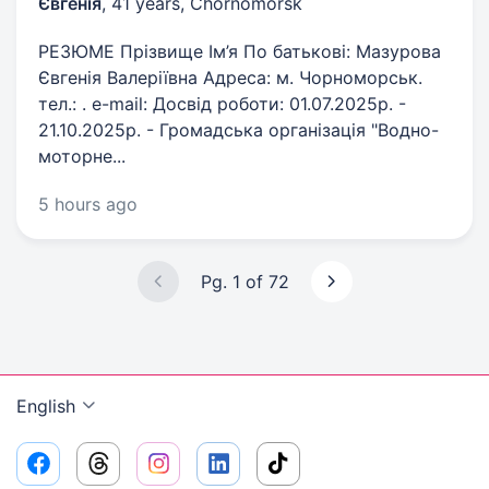
Євгенія
,
41 years
,
Chornomorsk
РЕЗЮМЕ Прізвище Ім’я По батькові: Мазурова
Євгенія Валеріївна Адреса: м. Чорноморськ.
тел.: . e-mail: Досвід роботи: 01.07.2025р. -
21.10.2025р. - Громадська організація "Водно-
моторне...
5 hours ago
Pg. 1 of 72
English