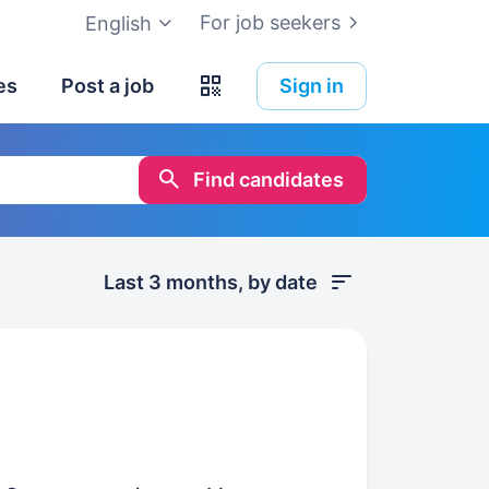
For job seekers
English
es
Post a job
Sign in
Find candidates
Last 3 months, by date