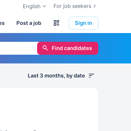
For job seekers
English
es
Post a job
Sign in
Find candidates
Last 3 months, by date