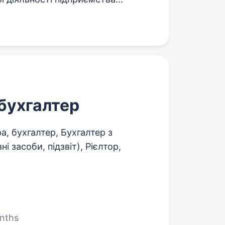
 бухгалтер
, бухгалтер, Бухгалтер з
і засоби, підзвіт), Рієлтор,
nths