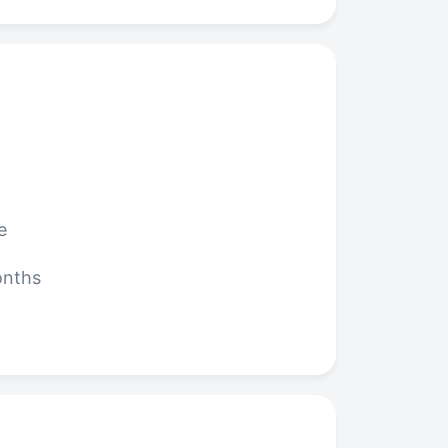
e
onths