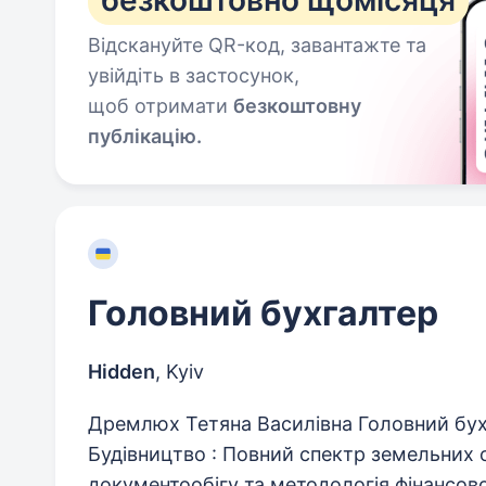
безкоштовно щомісяця
Відскануйте QR-код, завантажте та
увійдіть в застосунок,
щоб отримати
безкоштовну
публікацію.
Головний бухгалтер
Hidden
,
Kyiv
Дремлюх Тетяна Василівна Головний бухг
Будівництво : Повний спектр земельних о
документообігу та методологія фінансової