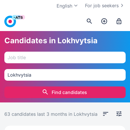
For job seekers
English
Candidates in Lokhvytsia
Find candidates
63 candidates
last 3 months
in Lokhvytsia