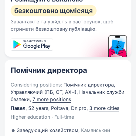
безкоштовно щомісяця
Завантажте та увійдіть в застосунок, щоб
отримати
безкоштовну публікацію
.
Помічник директора
Considering positions:
Помічник директора,
Управляючий (ПБ, ОТ, АХЧ), Начальник служби
безпеки,
7 more positions
Павел
,
52 years
,
Poltava, Dnipro
,
3 more cities
Higher education · Full-time
Заведующий хозяйством,
Камянський