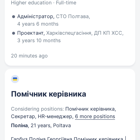
Higher education · Full-time
Адміністратор,
СТО Полтава,
4 years 6 months
Проектант,
Харківспецгасіння, ДП КП ХСС,
3 years 10 months
20 minutes ago
Помічник керівника
Considering positions:
Помічник керівника,
Секретар, HR-менеджер,
6 more positions
Поліна
,
21 years
,
Poltava
Гарбуз Поліна Георгіївна Помічник керівника |