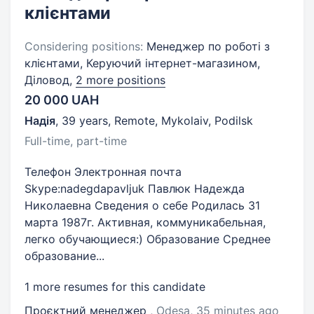
клієнтами
Considering positions:
Менеджер по роботі з
клієнтами, Керуючий інтернет-магазином,
Діловод,
2 more positions
20 000 UAH
Надія
,
39 years
,
Remote, Mykolaiv, Podilsk
Full-time, part-time
Телефон Электронная почта
Skype:nadegdapavljuk Павлюк Надежда
Николаевна Сведения о себе Родилась 31
марта 1987г. Активная, коммуникабельная,
легко обучающиеся:) Образование Среднее
образование...
1 more resumes for this candidate
Проєктний менеджер
, Odesa
, 35 minutes ago